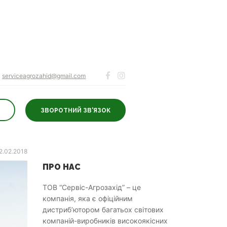
serviceagrozahid@gmail.com
ЗВОРОТНИЙ ЗВ'ЯЗОК
2.02.2018
ПРО НАС
ТОВ “Сервіс-Агрозахід” – це
компанія, яка є офіційним
дистриб’ютором багатьох світових
компаній-виробників високоякісних