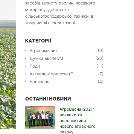
засобів захисту рослин, посівного
матеріалу, добрив та
сільськогосподарської техніки, в
тому числі в ексклюзиві.
КАТЕГОРІЇ
Агропомічник
(9)
Думка експерта
(23)
Події
(11)
Актуальні пропозиції
(7)
Навчання
(4)
ОСТАННІ НОВИНИ
АгроВесна-2021:
виклики та
перспективи
нового аграрного
сезону