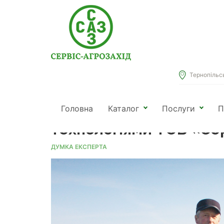
Тернопільськ
Головна
Новини
Думка експерта
ДП «ДГ «Подільське» 
Головна
Каталог
Послуги
П
технологіями ТОВ «Се
ДУМКА ЕКСПЕРТА