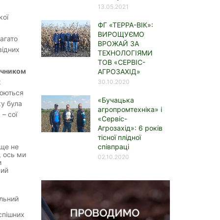
13.05.2021
кої
ФГ «ТЕРРА-ВІК»:
ВИРОЩУЄМО
багато
ВРОЖАЙ ЗА
відних
ТЕХНОЛОГІЯМИ
ТОВ «СЕРВІС-
ічником
АГРОЗАХІД»
х
30.10.2020
люються
«Бучацька
ку була
агропромтехніка» і
 – сої
«Сервіс-
Агрозахід»: 6 років
тісної плідної
співпраці
 ще не
, ось ми
02.10.2020
и
кий
альний
спішних