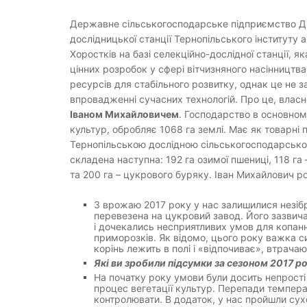
Державне сільськогосподарське підприємство ДП 
дослідницької станції Тернопільського інституту
Хоростків на базі селекційно-дослідної станції, як
цінних розробок у сфері вітчизняного насінництва
ресурсів для стабільного розвитку, однак це не з
впровадженні сучасних технологій. Про це, власн
Іваном Михайловичем
. Господарство в основно
культур, обробляє 1068 га землі. Має як товарні п
Тернопільською дослідною сільськогосподарською
складена наступна: 192 га озимої пшениці, 118 га –
та 200 га – цукрового буряку. Іван Михайлович р
З врожаю 2017 року у нас залишилися незібр
перевезена на цукровий завод. Його зазвича
і дочекались несприятливих умов для копанн
приморозків. Як відомо, цього року важка с
корінь лежить в полі і «відпочиває», втрачаю
Які ви зробили підсумки за сезоном 2017 р
На початку року умови були досить непрості
процес вегетації культур. Перепади темпера
контролювати. В додаток, у нас пройшли сухо