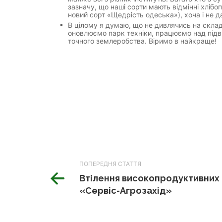
зазначу, що наші сорти мають відмінні хлібо
новий сорт «Щедрість одеська»), хоча і не д
В цілому я думаю, що не дивлячись на скла
оновлюємо парк техніки, працюємо над підв
точного землеробства. Віримо в найкраще!
ПОПЕРЕДНЯ СТАТТЯ
Втілення високопродуктивних 
«Сервіс-Агрозахід»