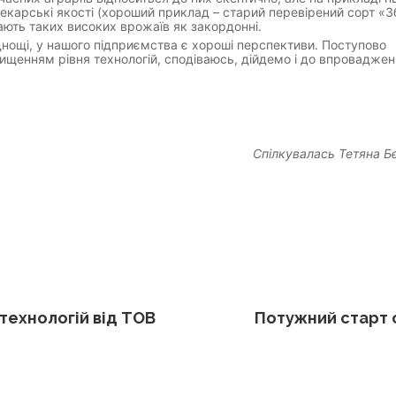
пекарські якості (хороший приклад – старий перевірений сорт «З
ають таких високих врожаїв як закордонні.
днощі, у нашого підприємства є хороші перспективи. Поступово
ищенням рівня технологій, сподіваюсь, дійдемо і до впровадже
Спілкувалась Тетяна Б
технологій від ТОВ
Потужний старт 