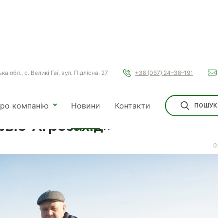
а обл., с. Великі Гаї, вул. Підлісна, 27
+38 (067) 24–38–191
підживлює культури за
ро компанію
Новини
Контакти
ПОШУК
рвіс-Агрозахід»
0