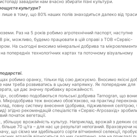
истопаді завадили нам вчасно збирати пізні культури.
ирощуєте культури?
є лише в тому, що 80% наших полів знаходиться далеко від траси
ноземи. Раз на 5 років робимо агротехнічний паспорт, наступне
18 рік, можливо, будемо працювати в цій справі з ТОВ «Сервіс-
ером. На сьогодні вносимо мінеральні добрива та мікроелементи
я на попередніх технологічних картах та поточному візуальному
сподарстві.
ощах робимо оранку, тільки під сою дискуємо. Вносимо якісні до
, ще нам треба розвиватись в цьому напрямку. Як попередник для
дерата, це дає значну прибавку врожайності.
ід», особливо подобаються польські добрива Tarnogran, що вони
и. Мікродобрива теж вносимо обов’язково, на практиці перекона
клад, повну систему внесення (добрива, підживлення селітрою, 
ид) згідно рекомендацій спеціалістів «Сервіс-Агрозахід» зробил
вий початок вегетації.
 збільшує врожайність культур. Наприклад, врожай з деяких со
 більше 70 ц/га – для нас це результат непоганий. Враховуючи 
ачу, що сіємо ми здебільшого сорти вітчизняної селекції, пробу
сучасних аграріїв відноситься до них скептично, але на прикладі 