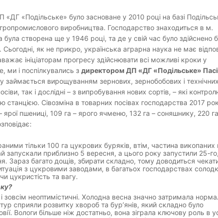
«ДГ «Подільське» було засноване у 2010 році на базі Подільсь
 агропромислового виробництва. Господарство знаходиться в м.
а була створена ще у 1946 році, та де у свій час було здійснено 
. Сьогодні, як не прикро, українська аграрна наука не має відпо
аважає ініціаторам прогресу здійснювати всі можливі кроки у
е, ми і поспілкувались з
директором ДП «ДГ «Подільське» Пас
му займається вирощуванням зернових, зернобобових і технічни
осіви, так і дослідні – з випробування нових сортів, – які контро
 станцією. Сівозміна в товарних посівах господарства 2017 ро
 ярої пшениці, 109 га – ярого ячменю, 132 га – соняшнику, 220 га
озповідає:
аними тільки 100 га цукрових буряків, втім, частина викопаних
й запускали приблизно 5 вересня, а цього року запустили 25-го
я. Зараз багато дощів, збирати складно, тому доводиться чекат
итуація з цукровими заводами, в багатьох господарствах солод
чи цукристість та вагу.
оку?
 і зовсім неоптимістичні. Холодна весна значно затримала норм
тур сприяли розвитку хвороб та бур’янів, який складно було
вії. Вологи більше ніж достатньо, вона зіграла ключову роль в у