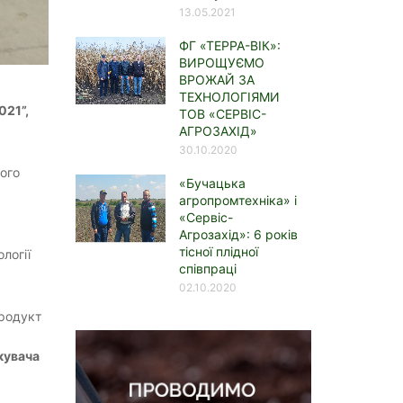
13.05.2021
ФГ «ТЕРРА-ВІК»:
ВИРОЩУЄМО
ВРОЖАЙ ЗА
ТЕХНОЛОГІЯМИ
021”,
ТОВ «СЕРВІС-
АГРОЗАХІД»
30.10.2020
ого
«Бучацька
агропромтехніка» і
«Сервіс-
Агрозахід»: 6 років
тісної плідної
логії
співпраці
02.10.2020
продукт
кувача