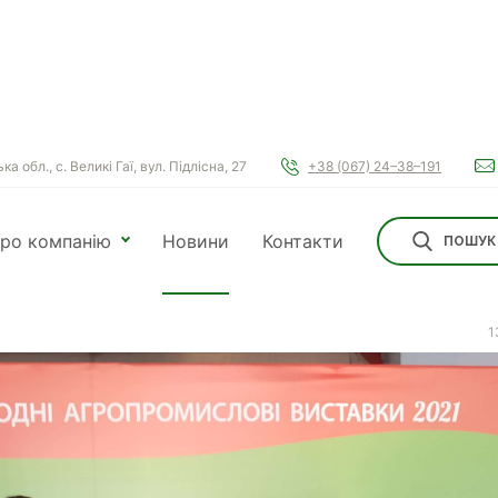
а обл., с. Великі Гаї, вул. Підлісна, 27
+38 (067) 24–38–191
ки та перспективи нового
ро компанію
Новини
Контакти
ПОШУК
1