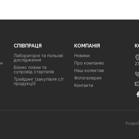
СПІВПРАЦЯ
КОМПАНІЯ
К
Лабораторні та польові
Новини
дослідження
ин
Про компанію
2
Бізнес плани та
Наш колектив
супровід стартапів
Фотогалерея
Трейдинг (закупівля с/г
продукції)
Контакти
Розроб