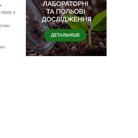
и
 лідер у
ослин
які