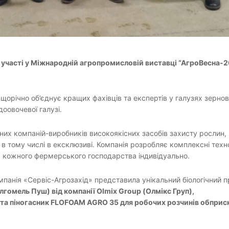
 участі у Міжнародній агропромисловій виставці “АгроВесна-2
орічно об’єднує кращих фахівців та експертів у галузях зернов
оовочевої галузі.
дних компаній-виробників високоякісних засобів захисту рослин,
в тому числі в ексклюзиві. Компанія розробляє комплексні техно
 кожного фермерського господарства індивідуально.
мпанія «Сервіс-Агрозахід» представила унікальний біологічний 
лгомель Пуш) від компанії Olmix Group (Олмікс Груп),
та піногасник FLOFOAM AGRO 35 для робочих розчинів обприс