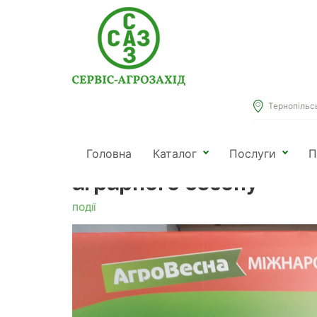
Тернопільськ
Головна
Новини
Події
АгроВесна-2021: викли
Головна
Каталог
Послуги
П
аграрного сезону
ПОДІЇ