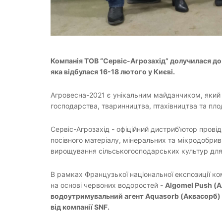
Компанія ТОВ “Сервіс-Агрозахід” долучилася до
яка відбулася 16-18 лютого у Києві.
Агровесна-2021 є унікальним майданчиком, який щ
господарства, тваринництва, птахівництва та плод
Сервіс-Агрозахід - офіційний дистриб’ютор прові
посівного матеріалу, мінеральних та мікродобрив 
вирощування сільськогосподарських культур для
В рамках Французької національної експозиції ко
на основі червоних водоростей -
Algomel Push (А
водоутримувальний агент Aquasorb (Аквасорб) 
від компанії SNF.