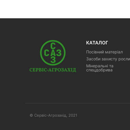
КАТАЛОГ
Посівний матеріал
Засоби захисту росл
Мінеральні та
спецдобрива
© Сервіс-Агрозахід, 2021