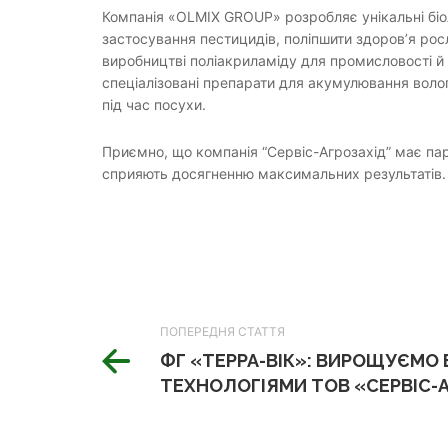
Компанія «OLMIX GROUP» розробляє унікальні біол
застосування пестицидів, поліпшити здоров’я рос
виробництві поліакриламіду для промисловості й
спеціалізовані препарати для акумулювання вологи
під час посухи.
Приємно, що компанія “Сервіс-Агрозахід” має партн
сприяють досягненню максимальних результатів.
ПОПЕРЕДНЯ СТАТТЯ
ФГ «ТЕРРА-ВІК»: ВИРОЩУЄМО
ТЕХНОЛОГІЯМИ ТОВ «СЕРВІС-