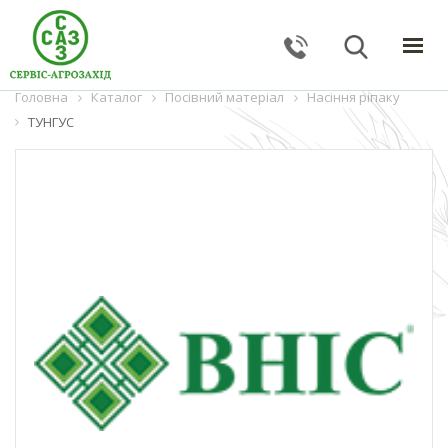
Головна
ГОЛОВНА
Каталог
Посівний матеріал
Насіння ріпаку
ТУНГУС
КАТАЛОГ
ПОСЛУГИ
ПРО КОМПАНІЮ
НОВИНИ
КОНТАКТИ
ЗВОРОТНИЙ ЗВ'ЯЗОК
Тернопільська обл., с. Великі Гаї, вул. Підлісна, 27
+38 (067) 24–38–191
serviceagrozahid@gmail.com