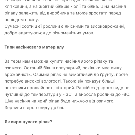
клітковини, а на жовтий більше - олії та білка. Ціна насіння
ріпаку залежить від виробника та може зростати перед
періодом посіву.
Сучасні сорти цієї рослини є якісними та високоврожайні,
добре адаптуються до різноманітних умов.
Типи насіннєвого матеріалу
За термінами можна купити насіння ярого ріпаку та
озимого. Останній більш популярний, оскільки має вищу
врожайність. Озимий ріпак не вимогливий до ґрунту, проте
потребує високої вологості. Також він показує більші
показники врожайності, ніж ярий. Ранній схід ярого виду не
чутливий до температури у - 3С, а виросла рослина до -8С.
Ціна насіння на ярий ріпак буде нижчою від озимого.
Зернини в ярого виду дрібні.
Як вирощувати ріпак?