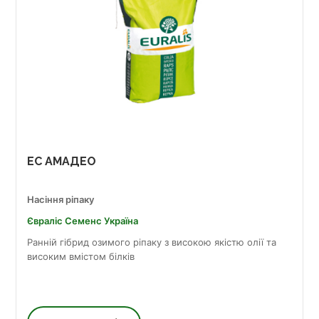
ЕС АМАДЕО
Насіння ріпаку
Євраліс Семенс Україна
Ранній гібрид озимого ріпаку з високою якістю олії та
високим вмістом білків