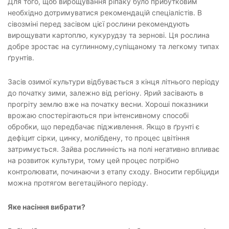
Для того, щоб вирощування ріпаку було прибутковим
необхідно дотримуватися рекомендацій спеціалістів. В
сівозміні перед засівом цієї рослини рекомендують
вирощувати картоплю, кукурудзу та зернові. Ця рослина
добре зростає на суглинному,супіщаному та легкому типах
ґрунтів.
Засів озимої культури відбувається з кінця літнього періоду
до початку зими, залежно від регіону. Ярий засівають в
прогріту землю вже на початку весни. Хороші показники
врожаю спостерігаються при інтенсивному способі
обробки, що передбачає підживлення. Якщо в ґрунті є
дефіцит сірки, цинку, молібдену, то процес цвітіння
затримується. Зайва рослинність на полі негативно впливає
на розвиток культури, тому цей процес потрібно
контролювати, починаючи з етапу сходу. Вносити гербіциди
можна протягом вегетаційного періоду.
Яке насіння вибрати?