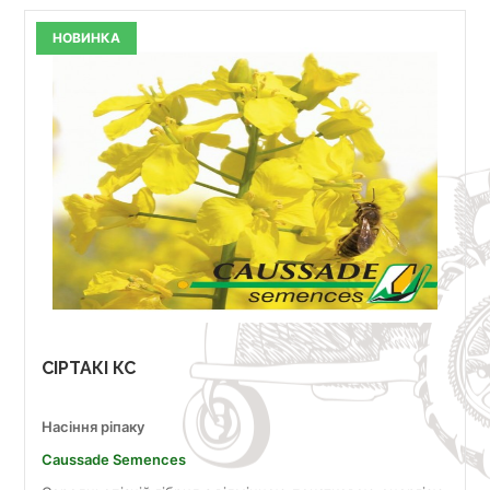
НОВИНКА
СІРТАКІ КС
Насіння ріпаку
Caussade Semences