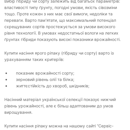
Вибір гібриду чи сорту залежить від багатьох параметрів:
властивості типу ґрунту, погодні умови, якість сівозміни
тощо. Проте кожен з них має свої вимоги, недоліки та
переваги. Варто пам'ятати, що максимальний потенціал
схрещуваних сортів простежується за умови високого
рівня технології. В умовах недостатньої вологи на легких
ґрунтах гібриди показують високі показники врожайності.
Купити насіння ярого ріпаку (гібриду чи сорту) варто із
урахуванням таких критеріїв:
показник врожайності сорту;
зерновий рівень олії та білка;
життєстійкість до хвороб, шкідників;
Насінний матеріал української селекції показує нижчий
рівень урожайності, але є більш адаптованим до умов
вирощування.
Купити насіння ріпаку можна на нашому сайті “Сервіс-