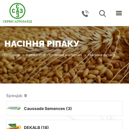
ГОЛОВНА
КАТАЛОГ
НАСІННЯ РІПАКУ
ПОСЛУГИ
ПРО КОМПАНІЮ
Головна
Каталог
Посівний матеріал
Насіння ріпаку
НОВИНИ
КОНТАКТИ
ЗВОРОТНИЙ ЗВ'ЯЗОК
Брендів:
9
Тернопільська обл., с. Великі Гаї, вул. Підлісна, 27
Caussade Semences (
3
)
+38 (067) 24–38–191
serviceagrozahid@gmail.com
DEKALB (
18
)