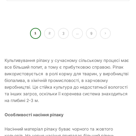
1
2
3
...
9
Культивування ріпаку у сучасному сільському процесі має
все більший попит, а тому є прибутковою справою. Ріпак
використовується в ролі корму для тварин, у виробництві
біопалива, в хімічній промисловості, в харчовому
виробництві. Це стійка культура до недостатньої вологості
та інших загроз, оскільки її коренева система знаходиться
на глибині 2-3 м.
Особливості насіння ріпаку
Насінний матеріал ріпаку буває чорного та жовтого
кольорів. На чорне насіння припадає більший рівень