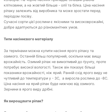
клітковини, а на жовтий більше - олії та білка. Ціна насіння
ріпаку залежить від виробника та може зростати перед
періодом посіву.
Сучасні сорти цієї рослини є якісними та високоврожайні,
добре адаптуються до різноманітних умов.
Типи насіннєвого матеріалу
За термінами можна купити насіння ярого ріпаку та
озимого. Останній більш популярний, оскільки має вищу
врожайність. Озимий ріпак не вимогливий до ґрунту, проте
потребує високої вологості. Також він показує більші
показники врожайності, ніж ярий. Ранній схід ярого виду не
чутливий до температури у - 3С, а виросла рослина до -8С.
Ціна насіння на ярий ріпак буде нижчою від озимого.
Зернини в ярого виду дрібні.
Як вирощувати ріпак?