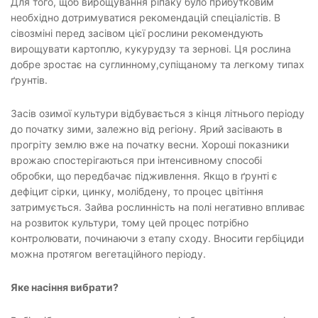
Для того, щоб вирощування ріпаку було прибутковим
необхідно дотримуватися рекомендацій спеціалістів. В
сівозміні перед засівом цієї рослини рекомендують
вирощувати картоплю, кукурудзу та зернові. Ця рослина
добре зростає на суглинному,супіщаному та легкому типах
ґрунтів.
Засів озимої культури відбувається з кінця літнього періоду
до початку зими, залежно від регіону. Ярий засівають в
прогріту землю вже на початку весни. Хороші показники
врожаю спостерігаються при інтенсивному способі
обробки, що передбачає підживлення. Якщо в ґрунті є
дефіцит сірки, цинку, молібдену, то процес цвітіння
затримується. Зайва рослинність на полі негативно впливає
на розвиток культури, тому цей процес потрібно
контролювати, починаючи з етапу сходу. Вносити гербіциди
можна протягом вегетаційного періоду.
Яке насіння вибрати?