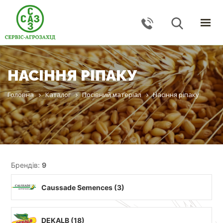
ГОЛОВНА
КАТАЛОГ
НАСІННЯ РІПАКУ
ПОСЛУГИ
ПРО КОМПАНІЮ
Головна
Каталог
Посівний матеріал
Насіння ріпаку
НОВИНИ
КОНТАКТИ
ЗВОРОТНИЙ ЗВ'ЯЗОК
Брендів:
9
Тернопільська обл., с. Великі Гаї, вул. Підлісна, 27
Caussade Semences (
3
)
+38 (067) 24–38–191
serviceagrozahid@gmail.com
DEKALB (
18
)