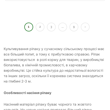
1
2
3
...
9
Культивування ріпаку у сучасному сільському процесі має
все більший попит, а тому є прибутковою справою. Ріпак
використовується в ролі корму для тварин, у виробництві
біопалива, в хімічній промисловості, в харчовому
виробництві. Це стійка культура до недостатньої вологості
та інших загроз, оскільки її коренева система знаходиться
на глибині 2-3 м.
Особливості насіння ріпаку
Насінний матеріал ріпаку буває чорного та жовтого
кольорів. На чорне насіння припадає більший рівень