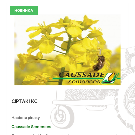
НОВИНКА
СІРТАКІ КС
Насіння ріпаку
Caussade Semences