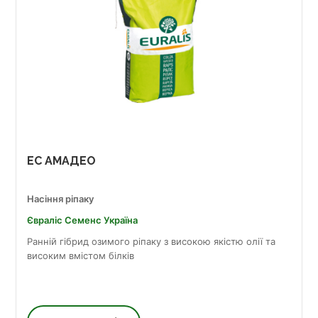
ЕС АМАДЕО
Насіння ріпаку
Євраліс Семенс Україна
Ранній гібрид озимого ріпаку з високою якістю олії та
високим вмістом білків