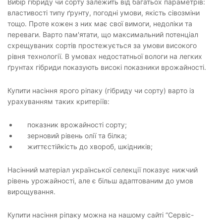
Вибір гібриду чи сорту залежить від багатьох параметрів:
властивості типу ґрунту, погодні умови, якість сівозміни
тощо. Проте кожен з них має свої вимоги, недоліки та
переваги. Варто пам'ятати, що максимальний потенціал
схрещуваних сортів простежується за умови високого
рівня технології. В умовах недостатньої вологи на легких
ґрунтах гібриди показують високі показники врожайності.
Купити насіння ярого ріпаку (гібриду чи сорту) варто із
урахуванням таких критеріїв:
показник врожайності сорту;
зерновий рівень олії та білка;
життєстійкість до хвороб, шкідників;
Насінний матеріал української селекції показує нижчий
рівень урожайності, але є більш адаптованим до умов
вирощування.
Купити насіння ріпаку можна на нашому сайті “Сервіс-