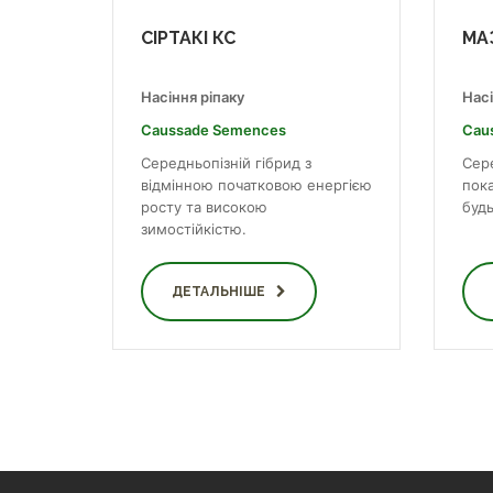
СІРТАКІ КС
МА
Насіння ріпаку
Насі
Caussade Semences
Cau
Середньопізній гібрид з
Сере
відмінною початковою енергією
пок
росту та високою
будь
зимостійкістю.
ДЕТАЛЬНІШЕ