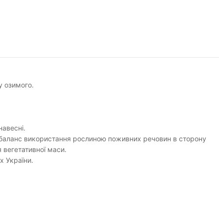
у озимого.
навесні.
 баланс використання рослиною поживних речовин в сторону
 вегетативної маси.
х України.