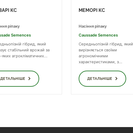
ЗАРІ КС
МЕМОРІ КС
ння ріпаку
Насіння ріпаку
ssade Semences
Caussade Semences
дньопізній гібрид, який
Середньопізній гібрид, який
азує стабільний врожай за
вирізняється своїми
-яких агрокліматичних...
агрономічними
характеристиками, з...
ДЕТАЛЬНІШЕ
ДЕТАЛЬНІШЕ