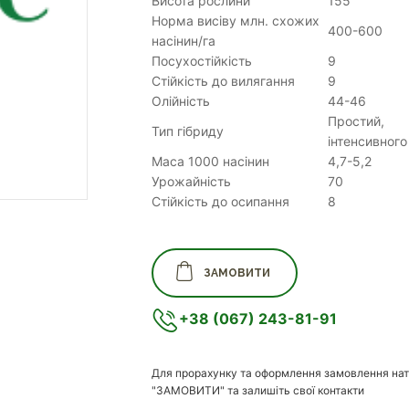
Висота рослини
155
Норма висіву млн. схожих
400-600
насінин/га
Посухостійкість
9
Стійкість до вилягання
9
Олійність
44-46
Простий,
Тип гібриду
інтенсивного
Маса 1000 насінин
4,7-5,2
Урожайність
70
Стійкість до осипання
8
ЗАМОВИТИ
+38 (067) 243-81-91
Для прорахунку та оформлення замовлення нат
"ЗАМОВИТИ" та залишіть свої контакти