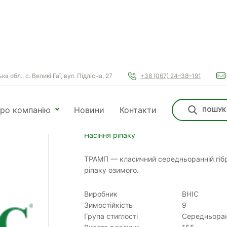
а обл., с. Великі Гаї, вул. Підлісна, 27
+38 (067) 24–38–191
ріпаку
ТРАМП
ро компанію
Новини
Контакти
ПОШУК
ТРАМП
Насіння ріпаку
ТРАМП — класичний середньоранній гіб
ріпаку озимого.
Виробник
ВНІС
Зимостійкість
9
Група стиглості
Середньора