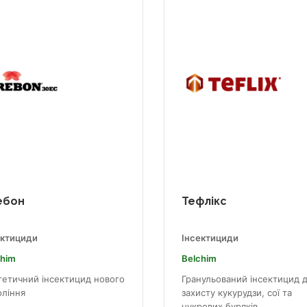
ебон
Тефлікс
ектициди
Інсектициди
chim
Belchim
тетичний інсектицид нового
Гранульований інсектицид 
оління
захисту кукурудзи, сої та
цукрових буряків