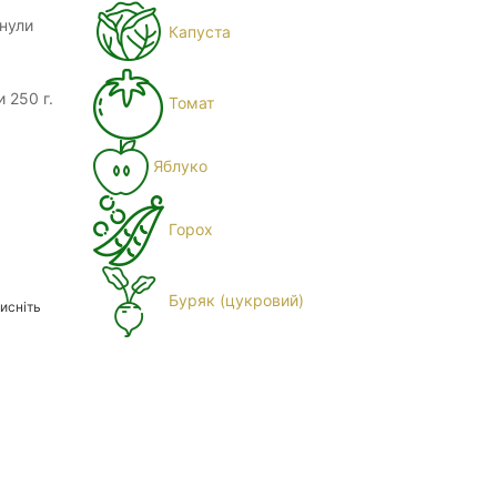
нули
Капуста
 250 г.
Томат
Яблуко
Горох
Буряк (цукровий)
исніть