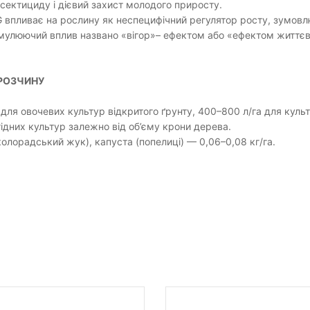
сектициду і дієвий захист молодого приросту.
G впливає на рослину як неспецифічний регулятор росту, зумов
имулюючий вплив названо «вігор»– ефектом або «ефектом життєв
РОЗЧИНУ
 для овочевих культур відкритого ґрунту, 400–800 л/га для куль
ідних культур залежно від об’єму крони дерева.
олорадський жук), капуста (попелиці) — 0,06–0,08 кг/га.