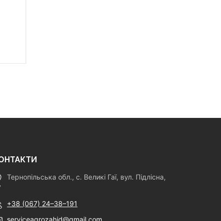
ОНТАКТИ
Тернопільська обл., с. Великі Гаї, вул. Підлісна,
7
+38 (067) 24–38–191
serviceagrozahid@gmail.com