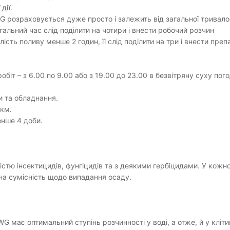
дії.
G розраховується дуже просто і залежить від загальної тривало
гальний час слід поділити на чотири і внести робочий розчин
ість поливу менше 2 годин, її слід поділити на три і внести преп
біт – з 6.00 по 9.00 або з 19.00 до 23.00 в безвітряну суху пог
и та обладнання.
 км.
енше 4 доби.
стю інсектицидів, фунгіцидів та з деякими гербіцидами. У кожн
на сумісність щодо випадання осаду.
 WG має оптимальний ступінь розчинності у воді, а отже, й у кліт