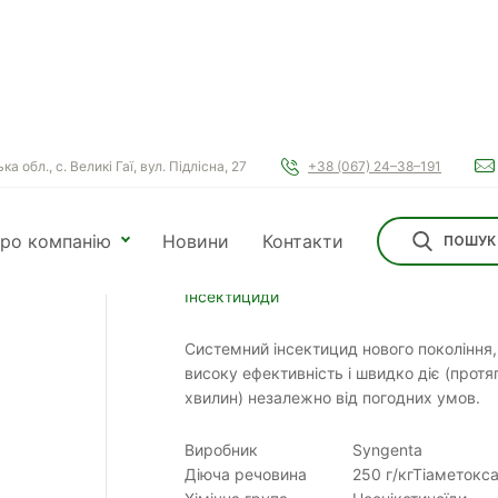
а обл., с. Великі Гаї, вул. Підлісна, 27
+38 (067) 24–38–191
ектициди
Актара
ро компанію
Новини
Контакти
ПОШУК
Актара
Інсектициди
Системний інсектицид нового покоління
високу ефективність і швидко діє (протя
хвилин) незалежно від погодних умов.
Виробник
Syngenta
Діюча речовина
250 г/кгТіаметокс