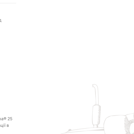
д
ра® 25
ції в