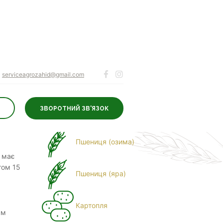
serviceagrozahid@gmail.com
ЗВОРОТНИЙ ЗВ'ЯЗОК
ДЛЯ КУЛЬТУР
Пшениця (озима)
, має
гом 15
Пшениця (яра)
Картопля
ам