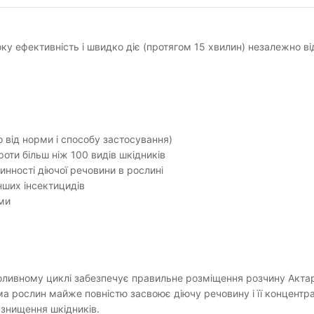
ку ефективність і швидко діє (протягом 15 хвилин) незалежно ві
 від норми і способу застосування)
роти більш ніж 100 видів шкідників
нності діючої речовини в рослині
нших інсектицидів
ами
поливному циклі забезпечує правильне розміщення розчину Акта
ма рослин майже повністю засвоює діючу речовину і її концентра
 знищення шкідників.