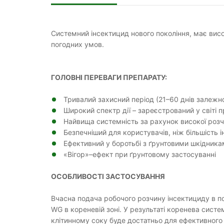
Системний інсектицид нового покоління, має висо
погодних умов.
ГОЛОВНІ ПЕРЕВАГИ ПРЕПАРАТУ:
Тривалий захисний період (21–60 днів залежно
Широкий спектр дії – зареєстрований у світі п
Найвища системність за рахунок високої розчи
Безпечніший для користувачів, ніж більшість і
Ефективний у боротьбі з ґрунтовими шкідник
«Вігор»–ефект при ґрунтовому застосуванні
ОСОБЛИВОСТІ ЗАСТОСУВАННЯ
Вчасна подача робочого розчину інсектициду в 
WG в кореневій зоні. У результаті коренева систе
клітинному соку буде достатньо для ефективного