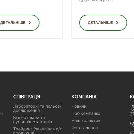
ДЕТАЛЬНІШЕ
ДЕТАЛЬНІШЕ
СПІВПРАЦЯ
КОМПАНІЯ
К
Лабораторні та польові
Новини
дослідження
ин
Про компанію
2
Бізнес плани та
Наш колектив
супровід стартапів
Фотогалерея
Трейдинг (закупівля с/г
продукції)