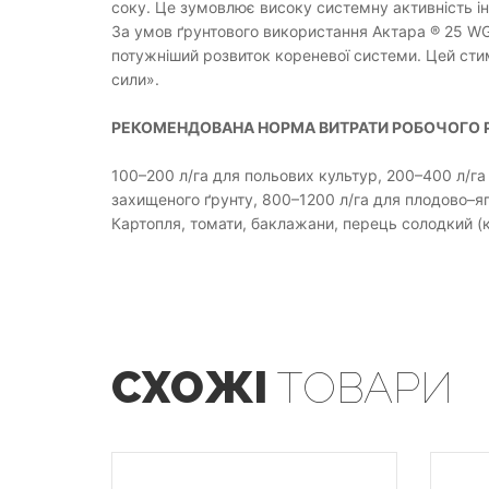
соку. Це зумовлює високу системну активність ін
За умов ґрунтового використання Актара ® 25 W
потужніший розвиток кореневої системи. Цей ст
сили».
РЕКОМЕНДОВАНА НОРМА ВИТРАТИ РОБОЧОГО 
100–200 л/га для польових культур, 200–400 л/га
захищеного ґрунту, 800–1200 л/га для плодово–яг
Картопля, томати, баклажани, перець солодкий (к
СХОЖІ
ТОВАРИ