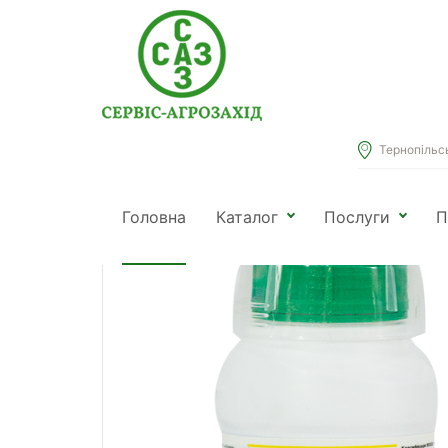
Тернопільськ
Головна
Каталог
Засоби захисту рослин
Інс
Головна
Каталог
Послуги
П