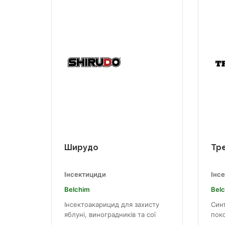
Ширудо
Тр
Інсектициди
Інс
Belchim
Bel
Інсектоакарицид для захисту
Син
яблуні, виноградників та сої
пок