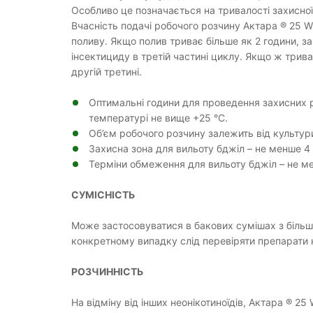
Особливо це позначається на тривалості захисної 
Вчасність подачі робочого розчину Актара ® 25 W
поливу. Якщо полив триває більше як 2 години, за
інсектициду в третій частині циклу. Якщо ж тривал
другій третині.
Оптимальні години для проведення захисних ро
температурі не вище +25 °С.
Об’єм робочого розчину залежить від культур
Захисна зона для вильоту бджіл – не менше 4
Терміни обмеження для вильоту бджіл – не м
СУМІСНІСТЬ
Може застосовуватися в бакових сумішах з більші
конкретному випадку слід перевіряти препарати 
РОЗЧИННІСТЬ
На відміну від інших неонікотиноїдів, Актара ® 25