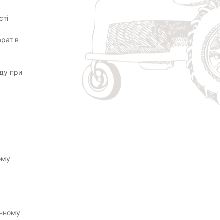
сті
арат в
оду при
ому
инному