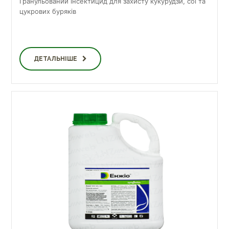
Гранульований інсектицид для захисту кукурудзи, сої та
цукрових буряків
ДЕТАЛЬНІШЕ