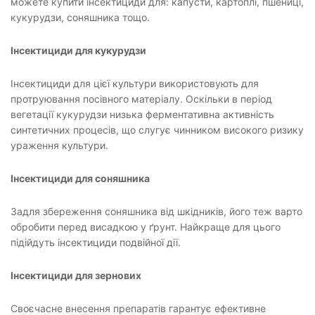
можете купити інсектициди для: капусти, картоплі, пшениці,
кукурудзи, соняшника тощо.
Інсектициди для кукурудзи
Інсектициди для цієї культури використовують для
протруювання посівного матеріалу. Оскільки в період
вегетації кукурудзи низька ферментативна активність
синтетичних процесів, що слугує чинником високого ризику
ураження культури.
Інсектициди для соняшника
Задля збереження соняшника від шкідників, його теж варто
обробити перед висадкою у ґрунт. Найкраще для цього
підійдуть інсектициди подвійної дії.
Інсектициди для зернових
Своєчасне внесення препаратів гарантує ефективне