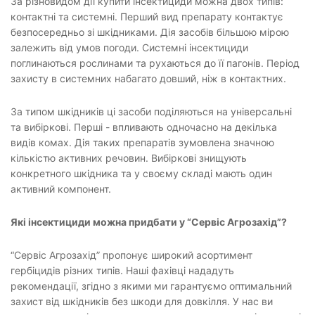
За різновидом дії купити інсектициди можна двох типів:
контактні та системні. Перший вид препарату контактує
безпосередньо зі шкідниками. Дія засобів більшою мірою
залежить від умов погоди. Системні інсектициди
поглинаються рослинами та рухаються до її пагонів. Період
захисту в системних набагато довший, ніж в контактних.
За типом шкідників ці засоби поділяються на універсальні
та вибіркові. Перші - впливають одночасно на декілька
видів комах. Дія таких препаратів зумовлена значною
кількістю активних речовин. Вибіркові знищують
конкретного шкідника та у своєму складі мають один
активний компонент.
Які інсектициди можна придбати у “Сервіс Агрозахід”?
“Сервіс Агрозахід” пропонує широкий асортимент
гербіцидів різних типів. Наші фахівці нададуть
рекомендації, згідно з якими ми гарантуємо оптимальний
захист від шкідників без шкоди для довкілля. У нас ви