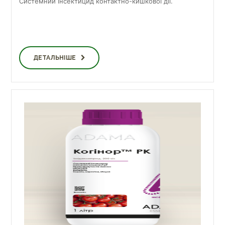
Системний iнсектицид контактно-кишкової дiї.
ДЕТАЛЬНІШЕ