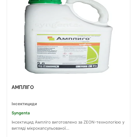
АМПЛІГО
Інсектициди
Syngenta
Інсектицид Ампліго виготовлено за ZEON-технологією у
вигляді мікрокапсульованої...