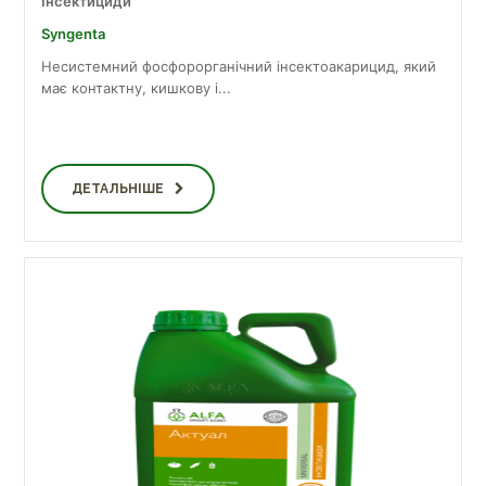
Інсектициди
Syngenta
Несистемний фосфорорганічний інсектоакарицид, який
має контактну, кишкову і...
ДЕТАЛЬНІШЕ