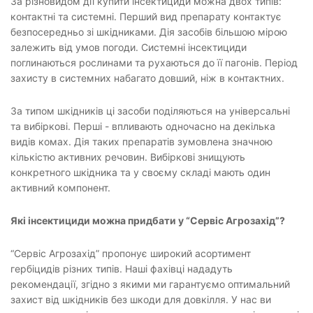
За різновидом дії купити інсектициди можна двох типів:
контактні та системні. Перший вид препарату контактує
безпосередньо зі шкідниками. Дія засобів більшою мірою
залежить від умов погоди. Системні інсектициди
поглинаються рослинами та рухаються до її пагонів. Період
захисту в системних набагато довший, ніж в контактних.
За типом шкідників ці засоби поділяються на універсальні
та вибіркові. Перші - впливають одночасно на декілька
видів комах. Дія таких препаратів зумовлена значною
кількістю активних речовин. Вибіркові знищують
конкретного шкідника та у своєму складі мають один
активний компонент.
Які інсектициди можна придбати у “Сервіс Агрозахід”?
“Сервіс Агрозахід” пропонує широкий асортимент
гербіцидів різних типів. Наші фахівці нададуть
рекомендації, згідно з якими ми гарантуємо оптимальний
захист від шкідників без шкоди для довкілля. У нас ви