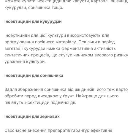
можете купити інсектициди для: капусти, картоплі, пшениці,
кукурудзи, соняшника тощо.
Інсектициди для кукурудзи
Інсектициди для цієї культури використовують для
протруювання посівного матеріалу. Оскільки в період
вегетації кукурудзи низька ферментативна активність
синтетичних процесів, що слугує чинником високого ризику
ураження культури.
Інсектициди для соняшника
Задля збереження соняшника від шкідників, його теж варто
обробити перед висадкою у ґрунт. Найкраще для цього
підійдуть інсектициди подвійної дії.
Інсектициди для зернових
Своєчасне внесення препаратів гарантує ефективне