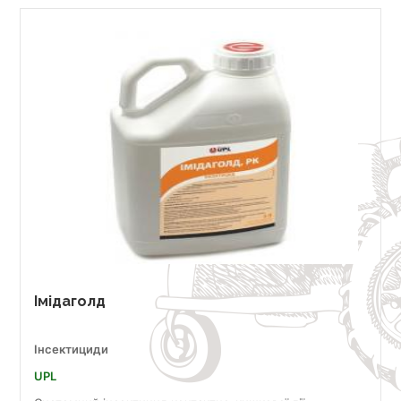
Імідаголд
Інсектициди
UPL