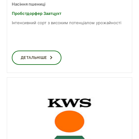
Насіння пшениці
Пробст­дор­фер За­ат­цухт
Інтенсивний сорт з високим потенціалом урожайності
ДЕТАЛЬНІШЕ