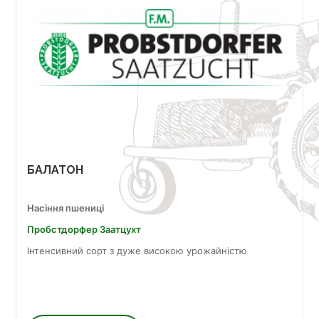
БАЛАТОН
Насіння пшениці
Пробст­дор­фер За­ат­цухт
Інтенсивний сорт з дуже високою урожайністю