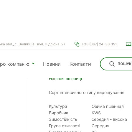
а обл., с. Великі Гаї, вул. Підлісна, 27
+38 (067) 24–38–191
 пшениці
Кубус
ро компанію
Новини
Контакти
ПОШУК
Кубус
Насіння пшениці
Сорт інтенсивного типу вирощування
Культура
Озима пшениця
Виробник
KWS
Зимостійкість
середня - висока
Група стиглості
Середня