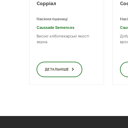
Сорріал
Со
Насіння пшениці
Нас
Caussade Semences
Cau
Високі хлібопекарські якості
Доб
зерна.
врож
ДЕТАЛЬНІШЕ