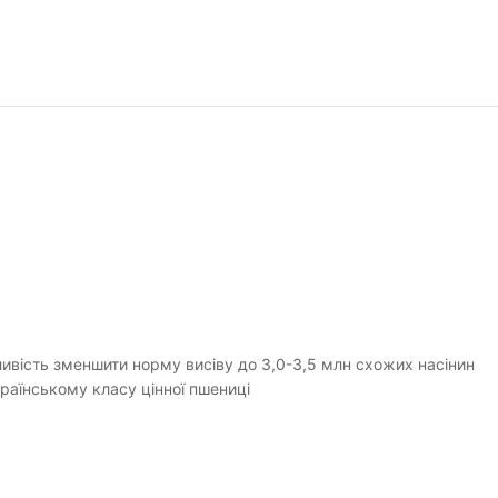
ивість зменшити норму висіву до 3,0-3,5 млн схожих насінин
країнському класу цінної пшениці