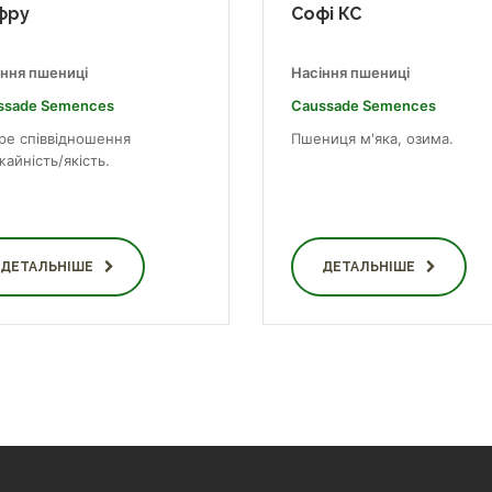
фру
Софі КС
іння пшениці
Насіння пшениці
ssade Semences
Caussade Semences
ре співвідношення
Пшениця м'яка, озима.
айність/якість.
ДЕТАЛЬНІШЕ
ДЕТАЛЬНІШЕ