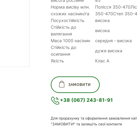
Висота рослини
85
Норма висіву млн.
Полісся 350-470Лі
схожих насінин/га
350-470Степ 350-
Посухостійкість
висока
Стійкість до
висока
вилягання
Маса 1000 насінин
середня - висока
Стійкість до
дуже висока
осипання
Якість
Клас А
ЗАМОВИТИ
+38 (067) 243-81-91
Для прорахунку та оформлення замовлення нат
"ЗАМОВИТИ" та залишіть свої контакти