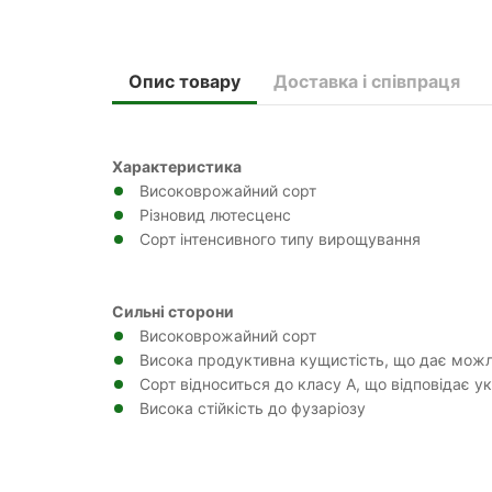
Опис товару
Доставка і співпраця
Характеристика
Високоврожайний сорт
Різновид лютесценс
Сорт інтенсивного типу вирощування
Сильні сторони
Високоврожайний сорт
Висока продуктивна кущистість, що дає можл
Сорт відноситься до класу А, що відповідає у
Висока стійкість до фузаріозу