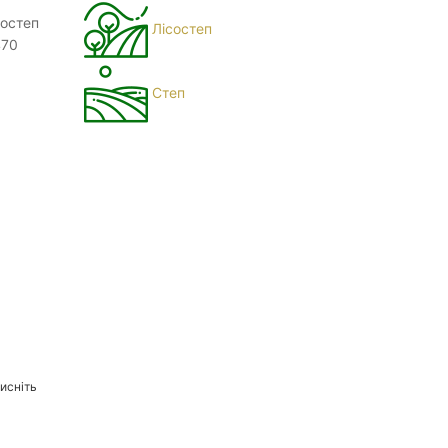
состеп
Лісостеп
470
Степ
исніть