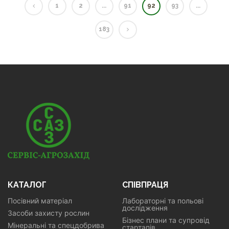
1
2
...
91
92
93
...
183
КАТАЛОГ
СПІВПРАЦЯ
Посівний матеріал
Лабораторні та польові
дослідження
Засоби захисту рослин
Бізнес плани та супровід
Мінеральні та спецдобрива
стартапів