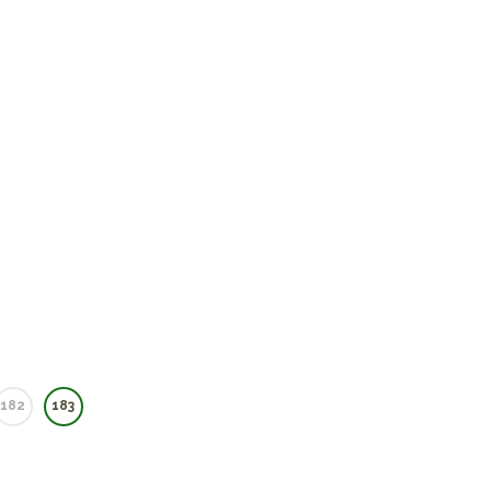
182
183