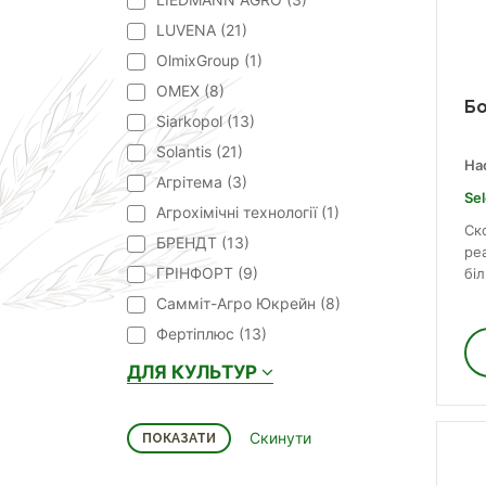
LUVENA (
21
)
OlmixGroup (
1
)
OMEX (
8
)
Бо
Siarkopol (
13
)
Solantis (
21
)
На
Агрітема (
3
)
Sel
Агрохімічні технології (
1
)
Ск
БРЕНДТ (
13
)
реа
ГРІНФОРТ (
9
)
біл
Самміт-Агро Юкрейн (
8
)
Фертіплюс (
13
)
ДЛЯ КУЛЬТУР