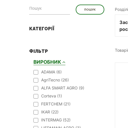
Розділ
Зас
КАТЕГОРІЇ
рос
Товарі
ФІЛЬТР
ВИРОБНИК
ADAMA (
6
)
AgriTecno (
26
)
ALFA SMART AGRO (
9
)
Corteva (
1
)
FERTCHEM (
21
)
IKAR (
22
)
INTERMAG (
52
)
LIEDMANN AGRO (
3
)