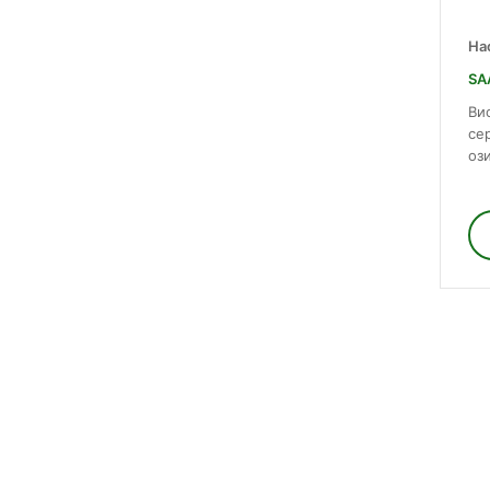
На
SA
Ви
се
ози