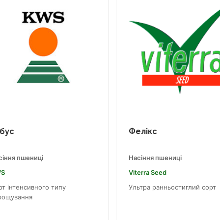
бус
Фелікс
сіння пшениці
Насіння пшениці
S
Viterra Seed
рт інтенсивного типу
Ультра ранньостиглий сорт
рощування