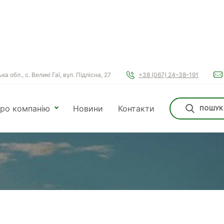
а обл., с. Великі Гаї, вул. Підлісна, 27
+38 (067) 24–38–191
ро компанію
Новини
Контакти
ПОШУК