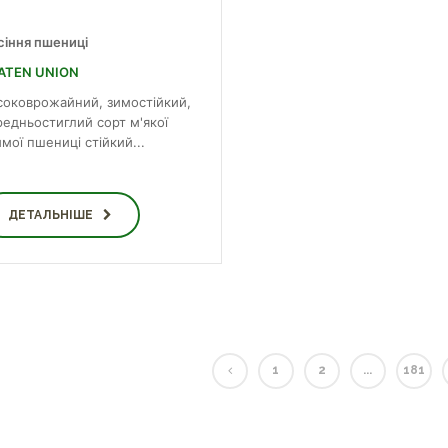
сіння пшениці
ATEN UNION
соковрожайний, зимостійкий,
редньостиглий сорт м'якої
мої пшениці стійкий...
ДЕТАЛЬНІШЕ
1
2
...
181