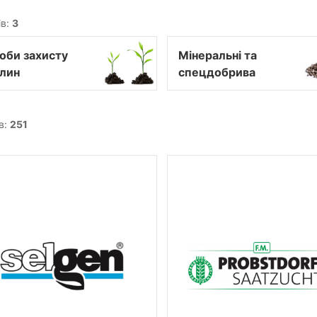
ів:
3
оби захисту
Мінеральні та
лин
спецдобрива
в:
251