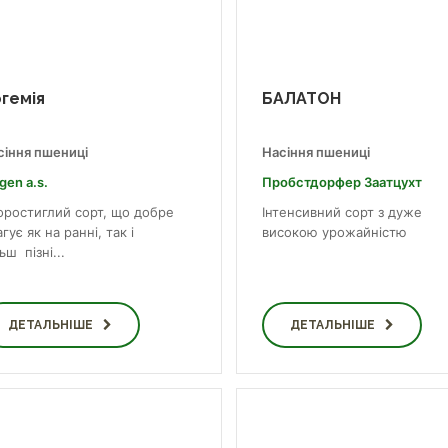
гемія
БАЛАТОН
сіння пшениці
Насіння пшениці
gen a.s.
Пробст­дор­фер За­ат­цухт
оростиглий сорт, що добре
Інтенсивний сорт з дуже
гує як на ранні, так і
високою урожайністю
ьш пізні...
ДЕТАЛЬНІШЕ
ДЕТАЛЬНІШЕ