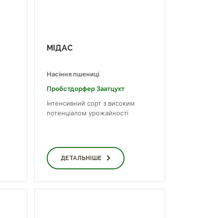
МІДАС
Насіння пшениці
Пробст­дор­фер За­ат­цухт
Інтенсивний сорт з високим
потенціалом урожайності
ДЕТАЛЬНІШЕ