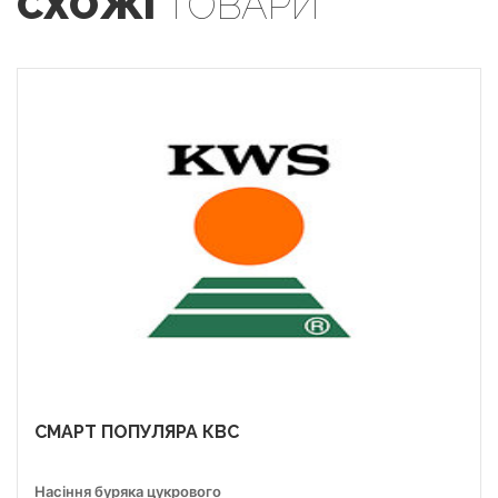
СХОЖІ
ТОВАРИ
СМАРТ ПОПУЛЯРА КВС
Насіння буряка цукрового