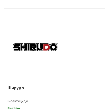
Ширудо
Інсектициди
Belchim