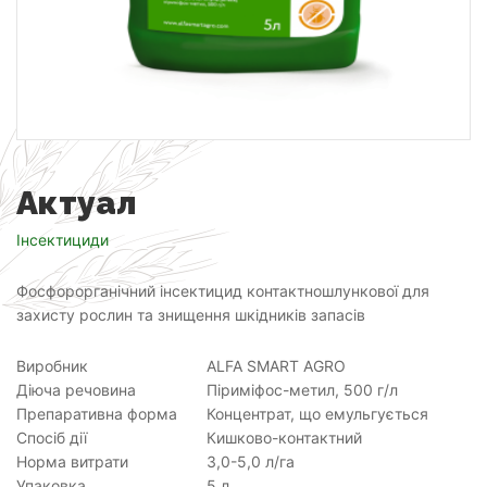
Актуал
Інсектициди
Фосфорорганічний інсектицид контактношлункової для
захисту рослин та знищення шкідників запасів
Виробник
ALFA SMART AGRO
Діюча речовина
Піриміфос-метил, 500 г/л
Препаративна форма
Концентрат, що емульгується
Спосіб дії
Кишково-контактний
Норма витрати
3,0-5,0 л/га
Упаковка
5 л