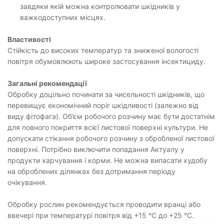
завдяки якій можна контролювати шкідників у
важкодоступних місцях.
Властивості
Стійкість до високих температур та зниженої вологості
повітря обумовлюють широке застосування інсектициду.
Загальні рекомендації
Обробку доцільно починати за чисельності шкідників, що
перевищує економічний поріг шкідливості (залежно від
виду фітофага). Об’єм робочого розчину має бути достатнім
для повного покриття всієї листової поверхні культури. Не
допускати стікання робочого розчину з обробленої листової
поверхні. Потрібно виключити попадання Актуалу у
продукти харчування і корми. Не можна випасати худобу
на оброблених ділянках без дотримання періоду
очікування.
Обробку рослин рекомендується проводити вранці або
ввечері при температурі повітря від +15 °C до +25 °C.