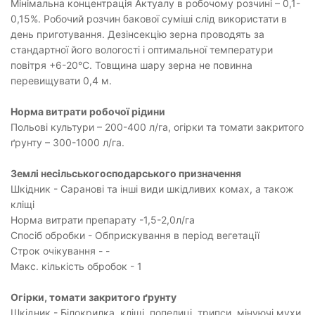
Мінімальна концентрація Актуалу в робочому розчині – 0,1-
0,15%. Робочий розчин бакової суміші слід використати в
день приготування. Дезінсекцію зерна проводять за
стандартної його вологості і оптимальної температури
повітря +6-20°C. Товщина шару зерна не повинна
перевищувати 0,4 м.
Норма витрати робочої рідини
Польові культури – 200-400 л/га, огірки та томати закритого
ґрунту – 300-1000 л/га.
Землі несільськогосподарського призначення
Шкідник - Саранові та інші види шкідливих комах, а також
кліщі
Норма витрати препарату -1,5-2,0л/га
Спосіб обробки - Обприскування в період вегетації
Строк очікування - -
Макс. кількість обробок - 1
Огірки, томати закритого ґрунту
Шкідник - Білокрилка, кліщі, попелиці, трипси, мінуючі мухи,