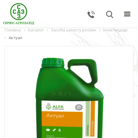
Головна
ГОЛОВНА
Каталог
Засоби захисту рослин
Інсектициди
Актуал
КАТАЛОГ
ПОСЛУГИ
ПРО КОМПАНІЮ
НОВИНИ
КОНТАКТИ
ЗВОРОТНИЙ ЗВ'ЯЗОК
Тернопільська обл., с. Великі Гаї, вул. Підлісна, 27
+38 (067) 24–38–191
serviceagrozahid@gmail.com