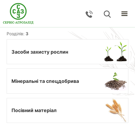
ГОЛОВНА
Розділів:
3
КАТАЛОГ
ПОСЛУГИ
Засоби захисту рослин
ПРО КОМПАНІЮ
НОВИНИ
КОНТАКТИ
Мінеральні та спецдобрива
ЗВОРОТНИЙ ЗВ'ЯЗОК
Тернопільська обл., с. Великі Гаї, вул. Підлісна, 27
Посівний матеріал
+38 (067) 24–38–191
serviceagrozahid@gmail.com