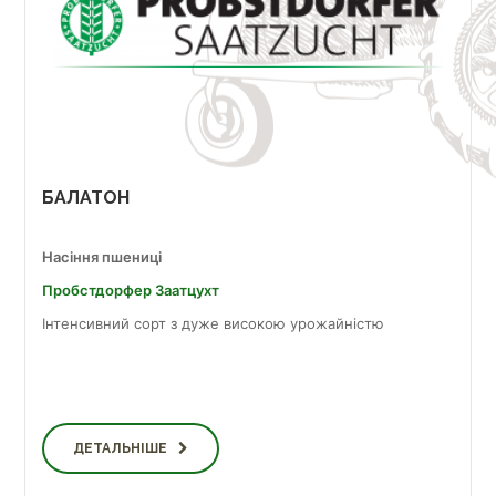
БАЛАТОН
Насіння пшениці
Пробст­дор­фер За­ат­цухт
Інтенсивний сорт з дуже високою урожайністю
ДЕТАЛЬНІШЕ