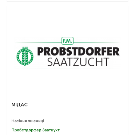
МІДАС
Насіння пшениці
Пробст­дор­фер За­ат­цухт