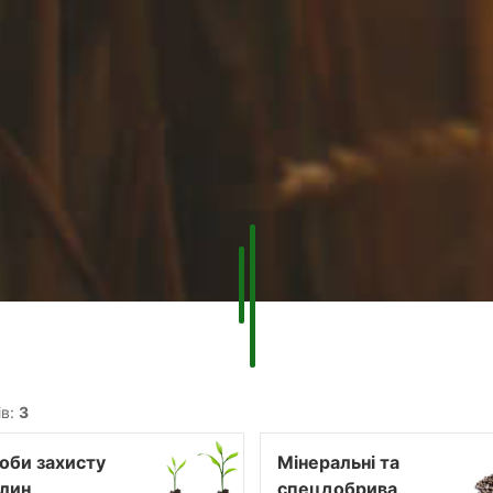
ів:
3
оби захисту
Мінеральні та
лин
спецдобрива