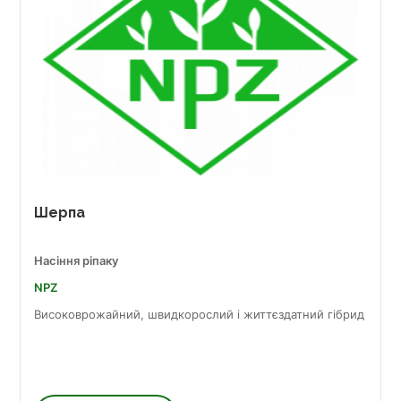
Шерпа
Насіння ріпаку
NPZ
Високоврожайний, швидкорослий і життєздатний гібрид