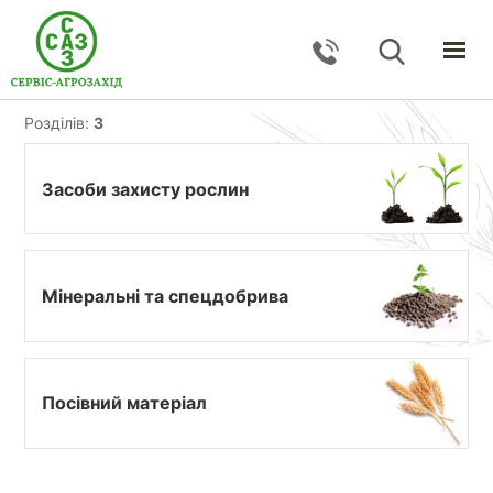
ГОЛОВНА
Розділів:
3
КАТАЛОГ
ПОСЛУГИ
Засоби захисту рослин
ПРО КОМПАНІЮ
НОВИНИ
КОНТАКТИ
Мінеральні та спецдобрива
ЗВОРОТНИЙ ЗВ'ЯЗОК
Тернопільська обл., с. Великі Гаї, вул. Підлісна, 27
Посівний матеріал
+38 (067) 24–38–191
serviceagrozahid@gmail.com