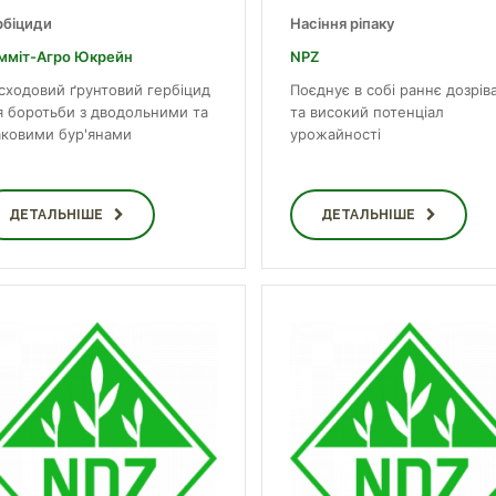
рбіциди
Насіння ріпаку
мміт-Агро Юкрейн
NPZ
сходовий ґрунтовий гербіцид
Поєднує в собі раннє дозрів
я боротьби з дводольними та
та високий потенціал
аковими бур'янами
урожайності
ДЕТАЛЬНІШЕ
ДЕТАЛЬНІШЕ