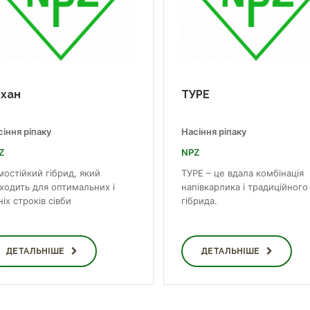
хан
ТУРЕ
іння ріпаку
Насіння ріпаку
Z
NPZ
мостійкий гібрид, який
ТУРЕ – це вдала комбінація
дходить для оптимальних і
напівкарлика і традиційного
ніх строків сівби
гібрида.
ДЕТАЛЬНІШЕ
ДЕТАЛЬНІШЕ