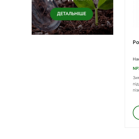
Ро
Нас
NP
Зи
пі
піз