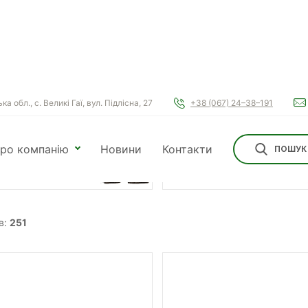
а обл., с. Великі Гаї, вул. Підлісна, 27
+38 (067) 24–38–191
ів:
3
ро компанію
Новини
Контакти
ПОШУК
оби захисту
Мінеральні та
лин
спецдобрива
в:
251