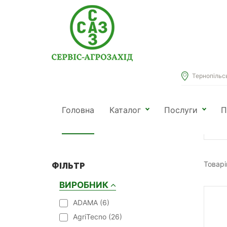
Тернопільськ
Розділ
Головна
Каталог
Послуги
П
Зас
КАТЕГОРІЇ
рос
Товарі
ФІЛЬТР
ВИРОБНИК
ADAMA (
6
)
AgriTecno (
26
)