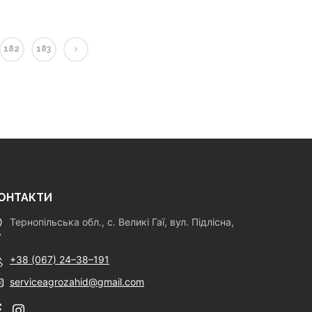
182
183
ОНТАКТИ
Тернопільська обл., с. Великі Гаї, вул. Підлісна,
7
+38 (067) 24–38–191
serviceagrozahid@gmail.com