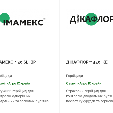
АМЕКС™ 40 SL, ВР
ДІКАФЛОР™ 440, КЕ
рбіциди
Гербіциди
мміт-Агро Юкрейн
Самміт-Агро Юкрейн
тужний гербіцид для
Страховий гербіцид для
нтролю однорічних
контролю дводольних бур’ян
одольних та злакових бур'янів
посівах кукурудзи та зернови