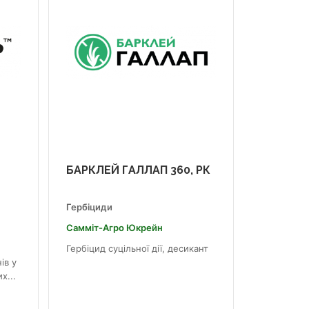
БАРКЛЕЙ ГАЛЛАП 360, РК
Гербіциди
Самміт-Агро Юкрейн
Гербіцид суцільної дії, десикант
ів у
х...