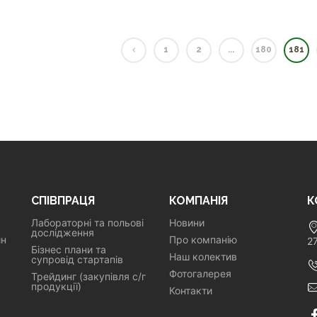
1
2
...
180
181
СПІВПРАЦЯ
КОМПАНІЯ
К
Лабораторні та польові
Новини
дослідження
ин
Про компанію
2
Бізнес плани та
Наш колектив
супровід стартапів
Фотогалерея
Трейдинг (закупівля с/г
продукції)
Контакти