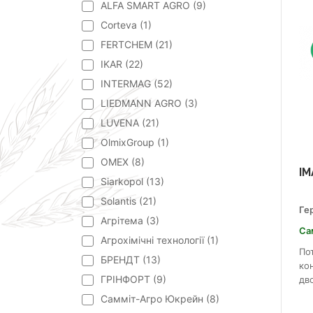
ALFA SMART AGRO (
9
)
Corteva (
1
)
FERTCHEM (
21
)
IKAR (
22
)
INTERMAG (
52
)
LIEDMANN AGRO (
3
)
LUVENA (
21
)
OlmixGroup (
1
)
OMEX (
8
)
ІМ
Siarkopol (
13
)
Solantis (
21
)
Ге
Агрітема (
3
)
Са
Агрохімічні технології (
1
)
По
БРЕНДТ (
13
)
ко
ГРІНФОРТ (
9
)
дв
Самміт-Агро Юкрейн (
8
)