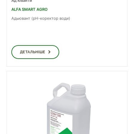
Ад'юванти
ALFA SMART AGRO
Адьювант (рН-коректор води)
ДЕТАЛЬНІШЕ