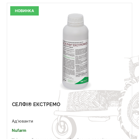
НОВИНКА
СЕЛФІ® ЕКСТРЕМО
Ад'юванти
Nufarm