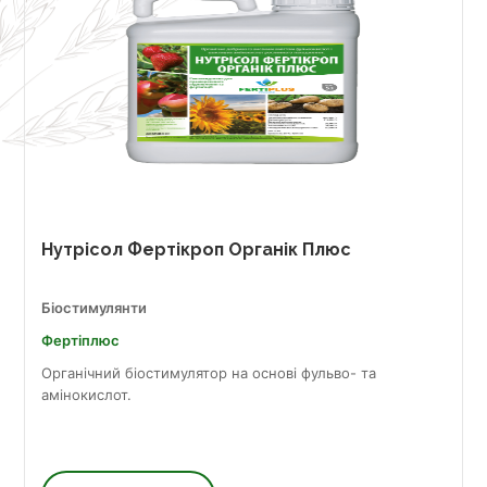
Нутрісол Фертікроп Органік Плюс
Біостимулянти
Фертіплюс
Органічний біостимулятор на основі фульво- та
амінокислот.