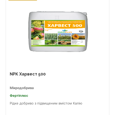
NPK Харвест 500
Мікродобрива
Фертіплюс
Рідке добриво з підвищеним вмістом Калію