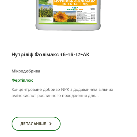
Нутріліф Фолімакс 16-16-12+АК
Мікродобрива
Фертіплюс
Концентроване добриво NPK з додаванням вільних
амінокислот рослинного походження для...
ДЕТАЛЬНІШЕ