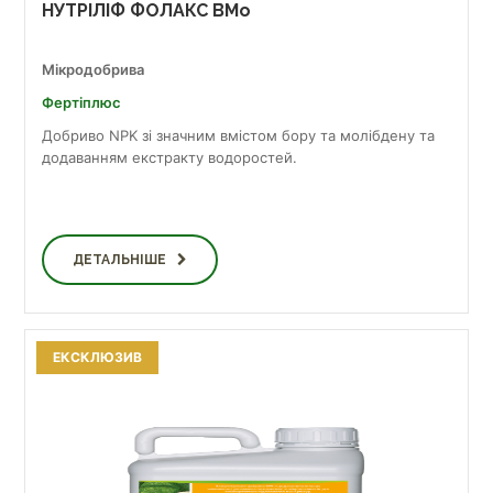
НУТРІЛІФ ФОЛАКС BMo
Мікродобрива
Фертіплюс
Добриво NPK зі значним вмістом бору та молібдену та
додаванням екстракту водоростей.
ДЕТАЛЬНІШЕ
ЕКСКЛЮЗИВ