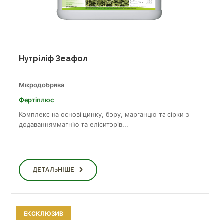
Нутріліф Зеафол
Мікродобрива
Фертіплюс
Комплекс на основі цинку, бору, марганцю та сірки з
додаванняммагнію та еліситорів...
ДЕТАЛЬНІШЕ
ЕКСКЛЮЗИВ