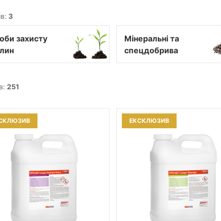
ів:
3
оби захисту
Мінеральні та
лин
спецдобрива
в:
251
СКЛЮЗИВ
ЕКСКЛЮЗИВ