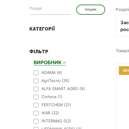
Розділ
Зас
КАТЕГОРІЇ
рос
Товарі
ФІЛЬТР
ВИРОБНИК
ЕК
ADAMA (
6
)
AgriTecno (
26
)
ALFA SMART AGRO (
9
)
Corteva (
1
)
FERTCHEM (
21
)
IKAR (
22
)
INTERMAG (
52
)
LIEDMANN AGRO (
3
)