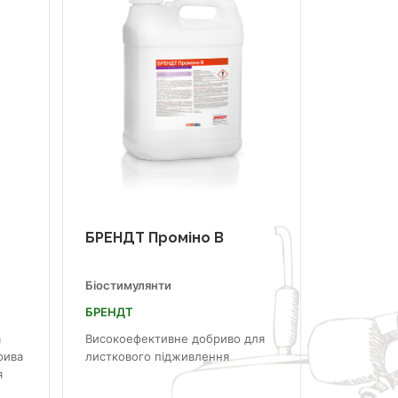
БРЕНДТ Проміно В
Біостимулянти
БРЕНДТ
а
Високоефективне добриво для
рива
листкового підживлення
я