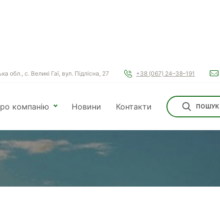
а обл., с. Великі Гаї, вул. Підлісна, 27
+38 (067) 24–38–191
ро компанію
Новини
Контакти
ПОШУК