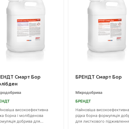
ЕНДТ Смарт Бор
БРЕНДТ Смарт Бор
лібден
кродобрива
Мікродобрива
ЕНДТ
БРЕНДТ
йновіша високоефективна
Найновіша високоефективн
ка борна і молібденова
рідка борна формуляція доб
рмуляція добрива для...
для листкового підживленн