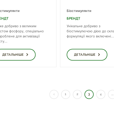
остимулянти
Біостимулянти
ЕНДТ
БРЕНДТ
дке добриво з великим
Унікальне добриво з
істом фосфору, спеціально
біостимулючою дією до скл
роблене для активізації
формуляції якого включені...
ту...
ДЕТАЛЬНІШЕ
ДЕТАЛЬНІШЕ
1
2
3
4
...