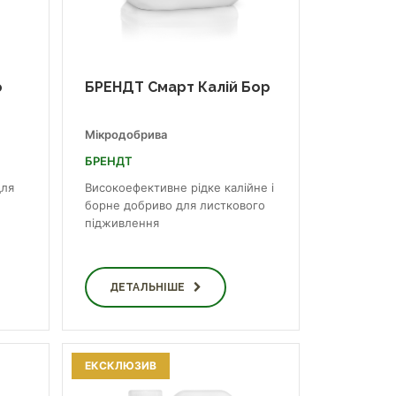
о
БРЕНДТ Смарт Калій Бор
Мікродобрива
БРЕНДТ
для
Високоефективне рідке калійне і
борне добриво для листкового
підживлення
ДЕТАЛЬНІШЕ
ЕКСКЛЮЗИВ