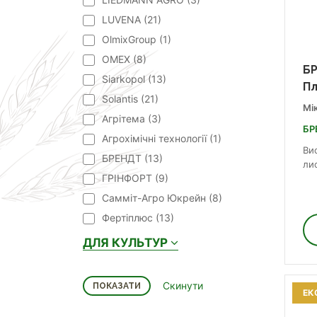
LUVENA (
21
)
OlmixGroup (
1
)
OMEX (
8
)
БР
Siarkopol (
13
)
П
Solantis (
21
)
Мі
Агрітема (
3
)
БР
Агрохімічні технології (
1
)
Ви
БРЕНДТ (
13
)
ли
ГРІНФОРТ (
9
)
Самміт-Агро Юкрейн (
8
)
Фертіплюс (
13
)
ДЛЯ КУЛЬТУР
ЕК