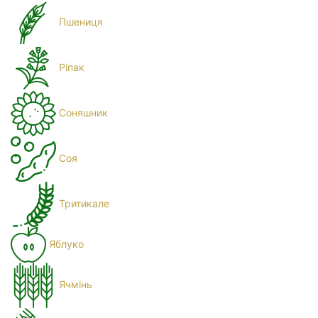
Пшениця
Ріпак
Соняшник
Соя
Тритикале
Яблуко
Ячмінь