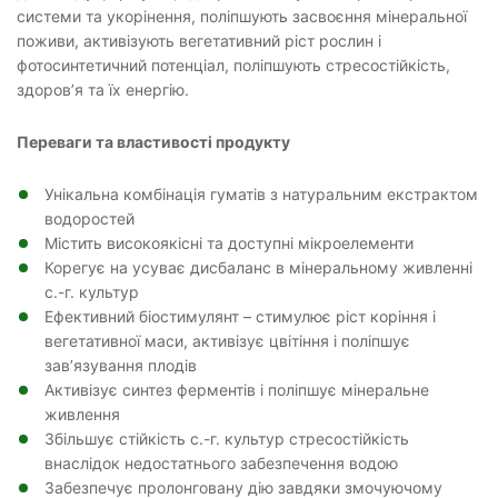
системи та укорінення, поліпшують засвоєння мінеральної
поживи, активізують вегетативний ріст рослин і
фотосинтетичний потенціал, поліпшують стресостійкість,
здоров’я та їх енергію.
Переваги та властивості продукту
Унікальна комбінація гуматів з натуральним екстрактом
водоростей
Містить високоякісні та доступні мікроелементи
Корегує на усуває дисбаланс в мінеральному живленні
с.-г. культур
Ефективний біостимулянт – стимулює ріст коріння і
вегетативної маси, активізує цвітіння і поліпшує
зав’язування плодів
Активізує синтез ферментів і поліпшує мінеральне
живлення
Збільшує стійкість с.-г. культур стресостійкість
внаслідок недостатнього забезпечення водою
Забезпечує пролонговану дію завдяки змочуючому