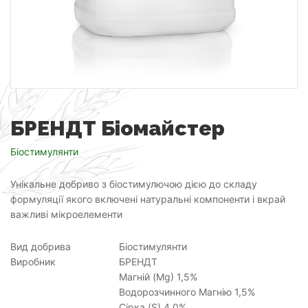
БРЕНДТ Біомайстер
Біостимулянти
Унікальне добриво з біостимулючою дією до складу
формуляції якого включені натуральні компоненти і вкрай
важливі мікроелементи
Вид добрива
Біостимулянти
Виробник
БРЕНДТ
Магній (Mg) 1,5%
Водорозчинного Магнію 1,5%
Сірка (S) 4,0%