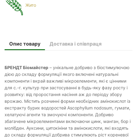
Жито
Опис товару
Доставка і співпраця
БРЕНДТ Біомайстер
– унікальне добриво з біостимулючою
дією до складу формуляції якого включені натуральні
компоненти і вкрай важливі мікроелементи, які є цінними
для с.-г. культур при застосуванні в будь-яку фазу росту і
розвитку: від проростання насіння аж до періоду збору
врожаю. Містить розчинні форми необхідних амінокислот із
екстракту бурих водоростей Ascophyllum nodosum, гумати,
хелатуючі агенти та змочуючі компоненти. Добриво
збагачене мікроелементами включаючи цинк, манган, бор і
молібден. Ауксини, цитокініни та амінокислоти, які входять
до складу формуляції добрива стимулюють ріст кореневої