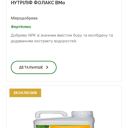
НУТРІЛІФ ФОЛАКС BMo
Мікродобрива
Фертіплюс
Добриво NPK зі значним вмістом бору та молібдену та
додаванням екстракту водоростей.
ДЕТАЛЬНІШЕ
ЕКСКЛЮЗИВ