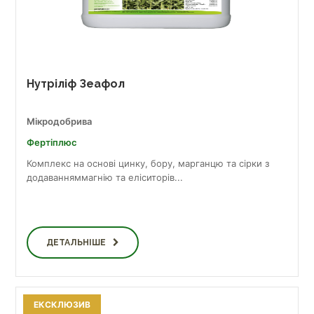
Нутріліф Зеафол
Мікродобрива
Фертіплюс
Комплекс на основі цинку, бору, марганцю та сірки з
додаванняммагнію та еліситорів...
ДЕТАЛЬНІШЕ
ЕКСКЛЮЗИВ