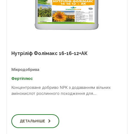
Нутріліф Фолімакс 16-16-12+АК
Мікродобрива
Фертіплюс
Концентроване добриво NPK з додаванням вільних
амінокислот рослинного походження для...
ДЕТАЛЬНІШЕ