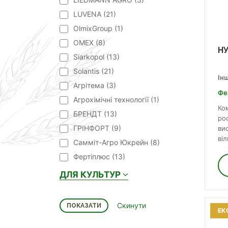
LUVENA (
21
)
OlmixGroup (
1
)
OMEX (
8
)
НУ
Siarkopol (
13
)
Solantis (
21
)
Ін
Агрітема (
3
)
Фе
Агрохімічні технології (
1
)
Ко
БРЕНДТ (
13
)
ро
ГРІНФОРТ (
9
)
ви
віл
Самміт-Агро Юкрейн (
8
)
Фертіплюс (
13
)
ДЛЯ КУЛЬТУР
ЕК