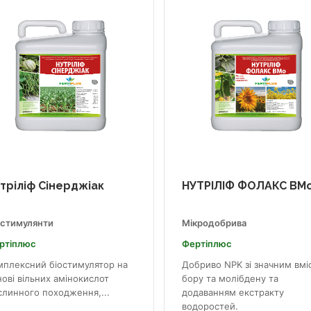
тріліф Сінерджіак
НУТРІЛІФ ФОЛАКС BM
остимулянти
Мікродобрива
ртіплюс
Фертіплюс
мплексний біостимулятор на
Добриво NPK зі значним вмі
ові вільних амінокислот
бору та молібдену та
слинного походження,...
додаванням екстракту
водоростей.