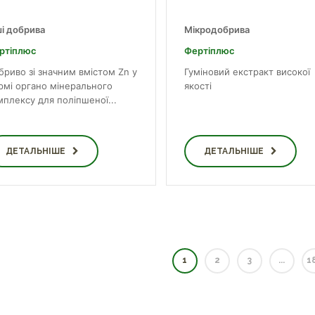
ші добрива
Мікродобрива
ртіплюс
Фертіплюс
бриво зі значним вмістом Zn у
Гуміновий екстракт високої
рмі органо мінерального
якості
мплексу для поліпшеної...
ДЕТАЛЬНІШЕ
ДЕТАЛЬНІШЕ
1
2
3
...
1