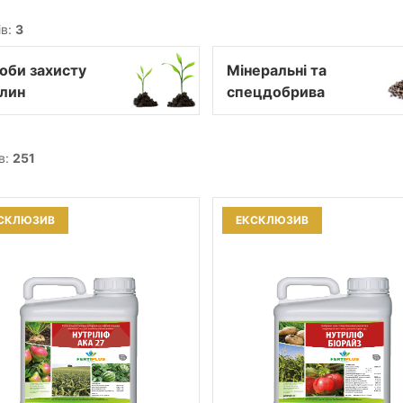
ів:
3
оби захисту
Мінеральні та
лин
спецдобрива
в:
251
СКЛЮЗИВ
ЕКСКЛЮЗИВ