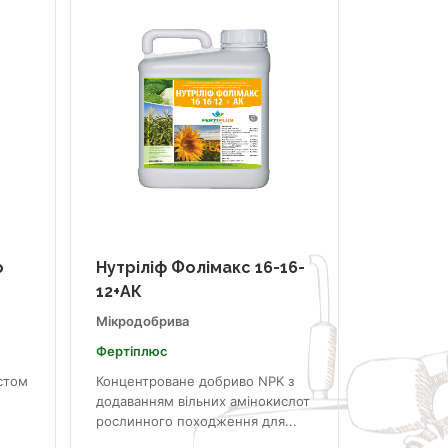
o
Нутріліф Фолімакс 16-16-
12+АК
Мікродобрива
Фертіплюс
стом
Концентроване добриво NPK з
додаванням вільних амінокислот
рослинного походження для...