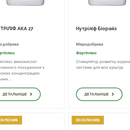
ТРІЛІФ АКА 27
Нутріліф Біорайз
ші добрива
Мікродобрива
ртіплюс
Фертіплюс
мплекс амінокислот
Стимулятор розвитку корене
слинного походження з
системи для всіх культур
сокою концентрацією
ьних...
ДЕТАЛЬНІШЕ
ДЕТАЛЬНІШЕ
СКЛЮЗИВ
ЕКСКЛЮЗИВ