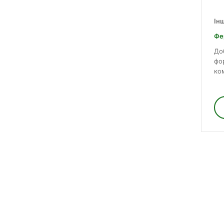
Ін
Фе
До
фо
ко