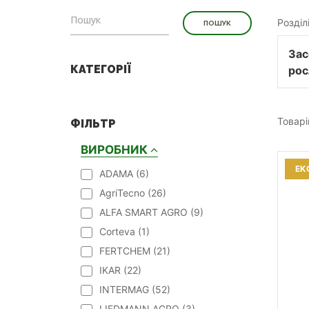
Розділ
Зас
КАТЕГОРІЇ
рос
Товарі
ФІЛЬТР
ВИРОБНИК
ЕК
ADAMA (
6
)
AgriTecno (
26
)
ALFA SMART AGRO (
9
)
Corteva (
1
)
FERTCHEM (
21
)
IKAR (
22
)
INTERMAG (
52
)
LIEDMANN AGRO (
3
)