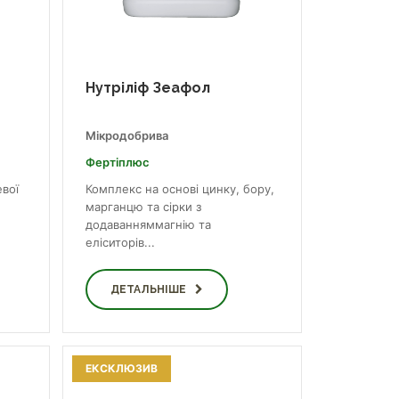
Нутріліф Зеафол
Мікродобрива
Фертіплюс
вої
Комплекс на основі цинку, бору,
марганцю та сірки з
додаванняммагнію та
еліситорів...
ДЕТАЛЬНІШЕ
ЕКСКЛЮЗИВ