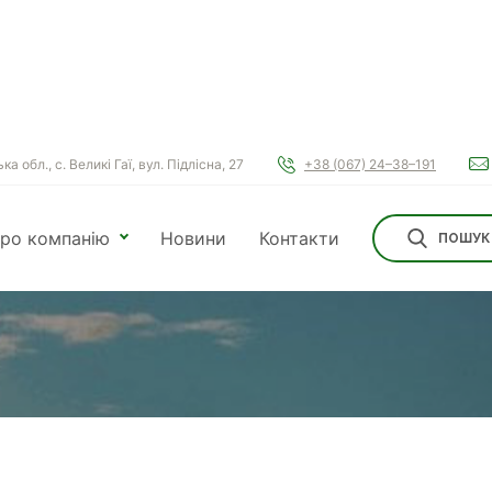
а обл., с. Великі Гаї, вул. Підлісна, 27
+38 (067) 24–38–191
ро компанію
Новини
Контакти
ПОШУК