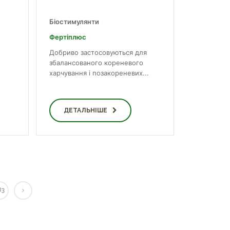
Біостимулянти
Фертіплюс
Добриво застосовуються для
збалансованого кореневого
харчування і позакореневих...
ДЕТАЛЬНІШЕ
83