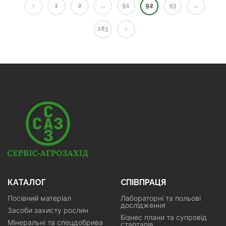
1
2
...
91
92
93
...
183
КАТАЛОГ
СПІВПРАЦЯ
Посівний матеріал
Лабораторні та польові
дослідження
Засоби захисту рослин
Бізнес плани та супровід
Мінеральні та спецдобрива
стартапів