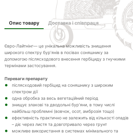
Опис товару
Доставка і співпраця
Євро-Лайтнінг— це унікальна можливість знищення
широкого спектру бур’янів в посівах соняшнику за
допомогою післясходового внесення гербіциду з гнучкими
термінами застосування.
Переваги препарату
післясходовий гербіцид на соняшнику з широким
спектром дії
одна обробка за весь вегетаційний період
знищує злакові та дводольні бур’яни, в тому числі
найбільш проблемні (вовчок, осот, амброзія тощо)
ефективність практично не залежить від кількості опадів
– діє через листя та довготривало через грунт
можливе використання в системах мінімального та