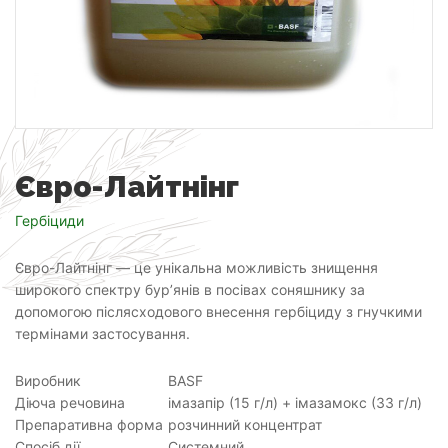
Євро-Лайтнінг
Гербіциди
Євро-Лайтнінг — це унікальна можливість знищення
широкого спектру бур’янів в посівах соняшнику за
допомогою післясходового внесення гербіциду з гнучкими
термінами застосування.
Виробник
BASF
Діюча речовина
імазапір (15 г/л) + імазамокс (33 г/л)
Препаративна форма
розчинний концентрат
Спосіб дії
Системний