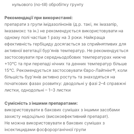
нульового (no-till) обробітку грунту
Рекомендації при використанні:
препарати з групи імідазолінонів (д.р. такі, як імазапір,
імазамокс та ін.) не рекомендується використовувати на
одному полі частіше 1 разу на 3 роки. Найкраща
ефективність гербіциду досягається за сприйнятливих для
активної вегетації бур’янів температур. Не рекомендується
застосовувати при середньодобових температурах нижче
+10°С та при перепаді нічних та денних температур більше
15°С. Рекомендується застосовувати Євро-Лайтнінг®, коли
більшість бур’янів активно ростуть та знаходяться на
початкових фазах розвитку: дводольні у фазі 2–4 справжні
листки, однодольні – 1–3 листки
Сумісність з іншими препаратами:
використовувати в бакових сумішах з іншими засобами
захисту недоцільно (високоефективний препарат).
Не можна використовувати в бакових сумішах з
інсектицидами фосфорорганічної групи