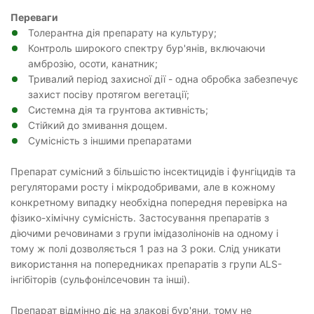
П
ереваги
Толерантна дія препарату на культуру;
Контроль широкого спектру бур'янів, включаючи
амброзію, осоти, канатник;
Тривалий період захисної дії - одна обробка забезпечує
захист посіву протягом вегетації;
Системна дія та грунтова активність;
Стійкий до змивання дощем.
Сумісність з іншими препаратами
Препарат сумісний з більшістю інсектицидів і фунгіцидів та
регуляторами росту і мікродобривами, але в кожному
конкретному випадку необхідна попередня перевірка на
фізико-хімічну сумісність. Застосування препаратів з
діючими речовинами з групи імідазолінонів на одному і
тому ж полі дозволяється 1 раз на 3 роки. Слід уникати
використання на попередниках препаратів з групи ALS-
інгібіторів (сульфонілсечовин та інші).
Препарат відмінно діє на злакові бур'яни, тому не