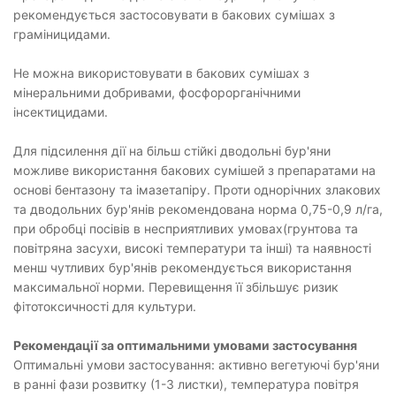
рекомендується застосовувати в бакових сумішах з
граміницидами.
Не можна використовувати в бакових сумішах з
мінеральними добривами, фосфорорганічними
інсектицидами.
Для підсилення дії на більш стійкі дводольні бур'яни
можливе використання бакових сумішей з препаратами на
основі бентазону та імазетапіру. Проти однорічних злакових
та дводольних бур'янів рекомендована норма 0,75-0,9 л/га,
при обробці посівів в несприятливих умовах(грунтова та
повітряна засухи, високі температури та інші) та наявності
менш чутливих бур'янів рекомендується використання
максимальної норми. Перевищення її збільшує ризик
фітотоксичності для культури.
Рекомендації за оптимальними умовами застосування
Оптимальні умови застосування: активно вегетуючі бур'яни
в ранні фази розвитку (1-3 листки), температура повітря