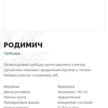
РОДИМИЧ
Гербіциди
Післясходовий гербіцид проти широкого спектра
однорічних злакових і дводольних бур'янів у посівах
бобових культур і соняшнику ІМІ.
Виробник
Франдеса
Діюча речовина
Імазамокс, 40 г/л
Хімічна група
Імідазолінони
Препаративна форма
Концентрат суспензії
Норма витрати
0,75-1,2 л/га