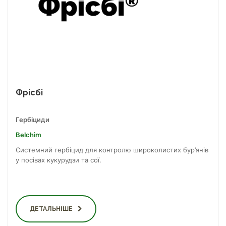
Фрісбі
Гербіциди
Belchim
Системний гербіцид для контролю широколистих бур’янів
у посівах кукурудзи та сої.
ДЕТАЛЬНІШЕ