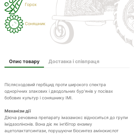
Горох
Соняшник
Опис товару
Доставка і співпраця
Післясходовий гербіцид проти широкого спектра
однорічних злакових і дводольних бур'янів у посівах
бобових культур і соняшнику ІМІ.
Механізм дії
Діюча речовина препарату імазамокс відноситься до групи
імідазолінонів. Вона діє як інгібітор ензиму
ацетолактатсинтази, порушуючи біосинтез амінокислот