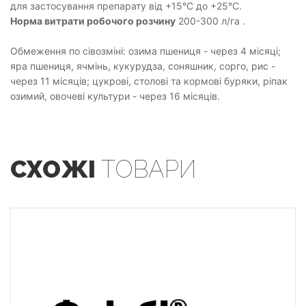
для застосування препарату від +15°С до +25°С.
Норма витрати робочого розчину
200-300 л/га .
Обмеження по сівозміні: озима пшениця - через 4 місяці;
яра пшениця, ячмінь, кукурудза, соняшник, сорго, рис -
через 11 місяців; цукрові, столові та кормові буряки, ріпак
озимий, овочеві культури - через 16 місяців.
СХОЖІ
ТОВАРИ