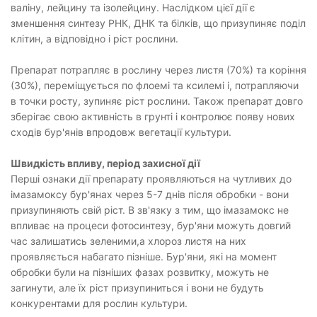
валіну, лейцину та ізолейцину. Наслідком цієї дії є
зменшення синтезу РНК, ДНК та білків, що призупиняє поділ
клітин, а відповідно і ріст рослини.
Препарат потрапляє в рослину через листя (70%) та коріння
(30%), переміщується по флоемі та ксилемі і, потрапляючи
в точки росту, зупиняє ріст рослини. Також препарат довго
зберігає свою активність в грунті і контролює появу нових
сходів бур'янів впродовж вегетації культури.
Швидкість впливу, період захисної дії
Перші ознаки дії препарату проявляються на чутливих до
імазамоксу бур'янах через 5-7 днів після обробки - вони
призупиняють свій ріст. В зв'язку з тим, що імазамокс не
впливає на процеси фотосинтезу, бур'яни можуть довгий
час залишатись зеленими,а хлороз листя на них
проявляється набагато пізніше. Бур'яни, які на момент
обробки були на пізніших фазах розвитку, можуть не
загинути, але їх ріст призупиниться і вони не будуть
конкурентами для рослин культури.