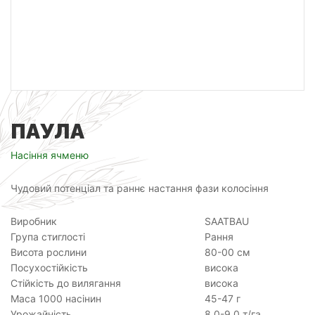
ПАУЛА
Насіння ячменю
Чудовий потенціал та раннє настання фази колосіння
Виробник
SAATBAU
Група стиглості
Рання
Висота рослини
80-00 см
Посухостійкість
висока
Стійкість до вилягання
висока
Маса 1000 насінин
45-47 г
Урожайність
8,0-9,0 т/га