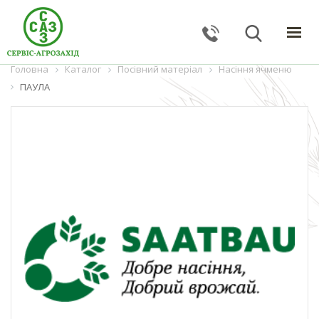
Головна
ГОЛОВНА
Каталог
Посівний матеріал
Насіння ячменю
ПАУЛА
КАТАЛОГ
ПОСЛУГИ
ПРО КОМПАНІЮ
НОВИНИ
КОНТАКТИ
ЗВОРОТНИЙ ЗВ'ЯЗОК
Тернопільська обл., с. Великі Гаї, вул. Підлісна, 27
+38 (067) 24–38–191
serviceagrozahid@gmail.com