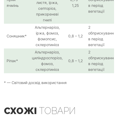
листя, іржа,
ячмінь
1,25
в період
септоріоз,
вегетації
прикореневі
гнилі
Альтернаріоз,
2
іржа, фомоз,
обприскування
Соняшник*
0,8 – 1,2
фомопсис,
в період
склеротиніоз
вегетації
Альтернаріоз,
2
циліндроспоріоз,
обприскування
Ріпак*
0,8 – 1,2
фомоз,
в період
склеротиніоз
вегетації
* — Світовий досвід використання
СХОЖІ
ТОВАРИ