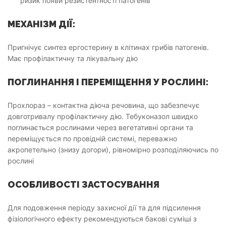
ризик появи резистентності патогенів
МЕХАНІЗМ ДІЇ:
Пригнічує синтез ергостерину в клітинах грибів патогенів.
Має профілактичну та лікувальну дію
ПОГЛИНАННЯ І ПЕРЕМІЩЕННЯ У РОСЛИНІ:
Прохлораз – контактна діюча речовина, що забезпечує
довготривалу профілактичну дію. Тебуконазол швидко
поглинається рослинами через вегетативні органи та
переміщується по провідній системі, переважно
акропетельно (знизу догори), рівномірно розподіляючись по
рослині
ОСОБЛИВОСТІ ЗАСТОСУВАННЯ
Для подовження періоду захисної дії та для підсилення
фізіологічного ефекту рекомендуються бакові суміші з