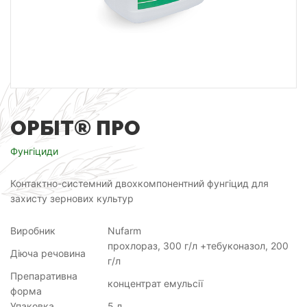
ОРБІТ® ПРО
Фунгіциди
Контактно-системний двохкомпонентний фунгіцид для
захисту зернових культур
Виробник
Nufarm
прохлораз, 300 г/л +тебуконазол, 200
Діюча речовина
г/л
Препаративна
концентрат емульсії
форма
Упаковка
5 л