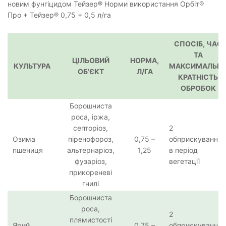
новим фунгіцидом Тейзер® Норми використання Орбіт®
Про + Тейзер® 0,75 + 0,5 л/га
СПОСІБ, ЧАС
ТА
ЦІЛЬОВИЙ
НОРМА,
КУЛЬТУРА
МАКСИМАЛЬН
ОБ’ЄКТ
Л/ГА
КРАТНІСТЬ
ОБРОБОК
Борошниста
роса, іржа,
септоріоз,
2
Озима
піренофороз,
0,75 –
обприскування
пшениця
альтернаріоз,
1,25
в період
фузаріоз,
вегетації
прикореневі
гнилі
Борошниста
роса,
2
плямистості
Ярий
0,75 –
обприскування