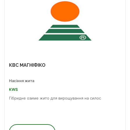
КВС МАГНІФІКО
Насіння жита
KWS
Гібридне озиме жито для вирощування на силос