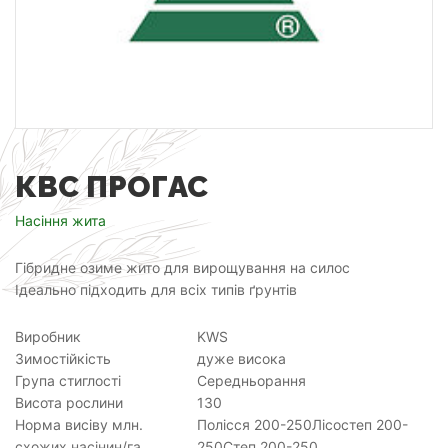
КВС ПРОГАС
Насіння жита
Гібридне озиме жито для вирощування на силос
Ідеально підходить для всіх типів ґрунтів
Виробник
KWS
Зимостійкість
дуже висока
Група стиглості
Середньорання
Висота рослини
130
Норма висіву млн.
Полісся 200-250Лісостеп 200-
схожих насінин/га
250Степ 200-250