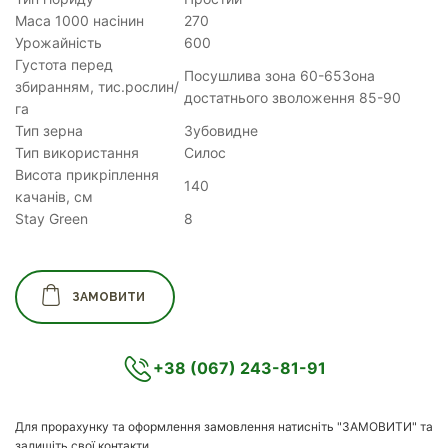
Маса 1000 насінин
270
Урожайність
600
Густота перед
Посушлива зона 60-65Зона
збиранням, тис.рослин/
достатнього зволоження 85-90
га
Тип зерна
Зубовидне
Тип використання
Силос
Висота прикріплення
140
качанів, см
Stay Green
8
ЗАМОВИТИ
+38 (067) 243-81-91
Для прорахунку та оформлення замовлення натисніть "ЗАМОВИТИ" та
залишіть свої контакти