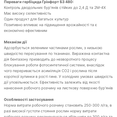
Переваги гербіцида Грінфорт БЗ 480:
Контроль дводольних бур'янів стійких до 2,4 Д та 2М-4Х
Має високу селективність
Один продукт для багатьох культур
Позитивно впливає на підвищення врожайності та є
економічно ефективним
Механізм дії
Адсорбується зеленими частинами рослин, з низькою
швидкістю пересування по тканинах. Виражена контактна
дія бентазону призводить до незворотного процесу
блокування роботи фотосинтетичної системи, внаслідок
чого переривається асиміляція СО2 і рослина після
короткої зупинки в рості гине. У холодних умовах швидкість
дії уповільнюється. Ефективність залежить від якості
нанесення робочого розчину на листкову поверхню бур'янів
Особливості застосування
Норма витрати робочого розчину становить 250-300 л/га, в
разі високої густоти стояння рослин норму витрати
робочого розчину рекомендується збільшити до 300 л/га та