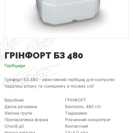
ГРІНФОРТ БЗ 480
Гербіциди
Грінфорт БЗ 480 - ефективний гербіцид для контролю
падалиці ріпаку та соняшнику в посівах сої!
Виробник
ГРІНФОРТ
Діюча речовина
Бентазон, 480 г/л
Хімічна група
Тіадіазими
Препаративна форма
Розчинний концентрат
Спосіб дії
Контактний
Норма витрати
1,5-4,0 л/га