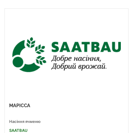
МАРІССА
Насіння ячменю
SAATBAU