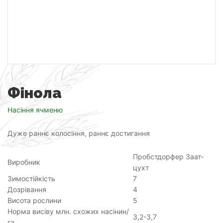
Фінола
Насіння ячменю
Дуже раннє колосіння, раннє достигання
Пробст­дор­фер За­ат­
Виробник
цухт
Зимостійкість
7
Дозрівання
4
Висота рослини
5
Норма висіву млн. схожих насінин/
3,2-3,7
га