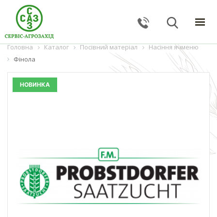
Головна
ГОЛОВНА
Каталог
Посівний матеріал
Насіння ячменю
Фінола
КАТАЛОГ
ПОСЛУГИ
НОВИНКА
ПРО КОМПАНІЮ
НОВИНИ
КОНТАКТИ
ЗВОРОТНИЙ ЗВ'ЯЗОК
Тернопільська обл., с. Великі Гаї, вул. Підлісна, 27
+38 (067) 24–38–191
serviceagrozahid@gmail.com