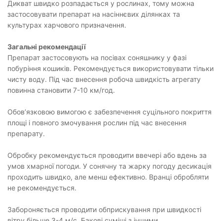
Дикват швидко розпадається у рослинах, тому можна
застосовувати препарат на насіннєвих ділянках та
культурах харчового призначення.
Загальні рекомендації
Препарат застосовують на посівах соняшнику у фазі
побуріння кошиків. Рекомендується використовувати тільки
чисту воду. Під час внесення робоча швидкість агрегату
повинна становити 7-10 км/год.
Обов’язковою вимогою є забезпечення суцільного покриття
площі і повного змочування рослин під час внесення
препарату.
Обробку рекомендується проводити ввечері або вдень за
умов хмарної погоди. У сонячну та жарку погоду десикація
проходить швидко, але менш ефективно. Вранці обробляти
не рекомендується.
Забороняється проводити обприскування при швидкості
вітру більше 3-4 м/с. Бакові суміші з іншими