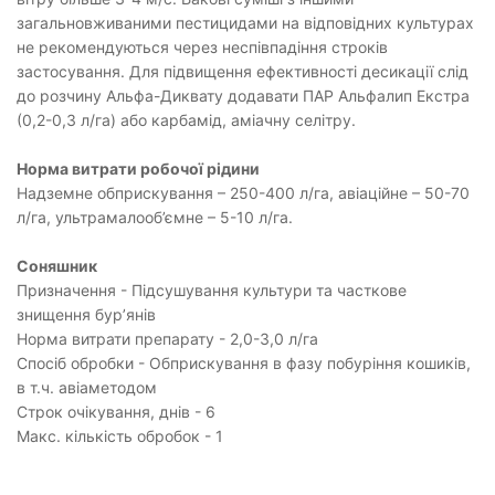
загальновживаними пестицидами на відповідних культурах
не рекомендуються через неспівпадіння строків
застосування. Для підвищення ефективності десикації слід
до розчину Альфа-Диквату додавати ПАР Альфалип Екстра
(0,2-0,3 л/га) або карбамід, аміачну селітру.
Норма витрати робочої рідини
Надземне обприскування – 250-400 л/га, авіаційне – 50-70
л/га, ультрамалооб’ємне – 5-10 л/га.
Соняшник
Призначення - Підсушування культури та часткове
знищення бур’янів
Норма витрати препарату - 2,0-3,0 л/га
Спосіб обробки - Обприскування в фазу побуріння кошиків,
в т.ч. авіаметодом
Строк очікування, днів - 6
Макс. кількість обробок - 1