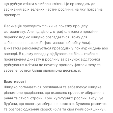
що руйнує стінки мембран клітин. Це призводить до
засихання всіх зелених частин рослини, на яку потрапив
препарат.
Десикація проходить тільки на початку процесу
фотосинтезу. Але під дією ультрафіолетового проміння
перекис водню швидко розпадається, тому для
забезпечення високої ефективності обробку Альфа-
Дикватом рекомендується проводити у похмурий день або
ввечері. В цьому випадку відбувається більш глибоке
проникнення диквату в рослину за рахунок відстрочки
руйнування клітини до початку процесу фотосинтезу та
забезпечується більш рівномірна десикація.
Властивості
Швидко поглинається рослинами та забезпечує швидке і
рівномірне дозрівання, що дозволяє провести збирання в
ранні та стислі строки. Крім культурних рослин, висушує
бур’яни, що полегшує збирання врожаю. Зупиняє розвиток
та розповсюдження хвороб (біла та сіра гнилі соняшнику).