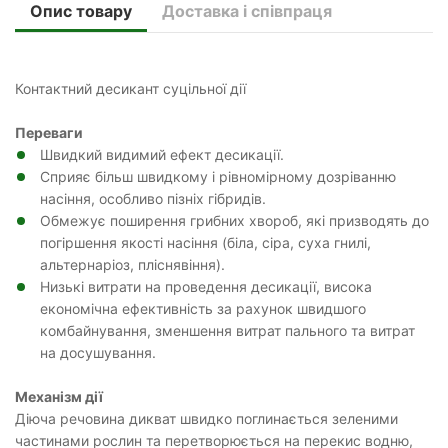
Опис товару
Доставка і співпраця
Контактний десикант суцільної дії
Переваги
Швидкий видимий ефект десикації.
Сприяє більш швидкому і рівномірному дозріванню
насіння, особливо пізніх гібридів.
Обмежує поширення грибних хвороб, які призводять до
погіршення якості насіння (біла, сіра, суха гнилі,
альтернаріоз, пліснявіння).
Низькі витрати на проведення десикації, висока
економічна ефективність за рахунок швидшого
комбайнування, зменшення витрат пального та витрат
на досушування.
Механізм дії
Діюча речовина дикват швидко поглинається зеленими
частинами рослин та перетворюється на перекис водню,