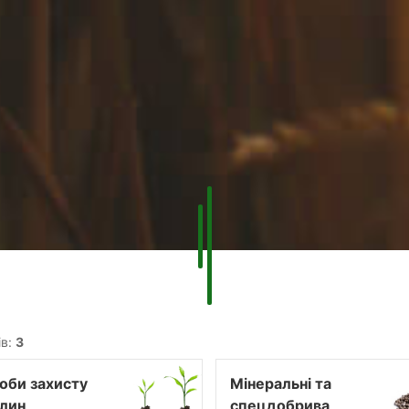
ів:
3
оби захисту
Мінеральні та
лин
спецдобрива