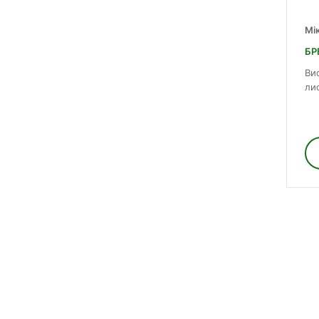
Мі
БР
Ви
ли