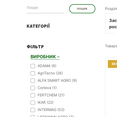
Розділ
Зас
КАТЕГОРІЇ
рос
Товарі
ФІЛЬТР
ВИРОБНИК
ЕК
ADAMA (
6
)
AgriTecno (
26
)
ALFA SMART AGRO (
9
)
Corteva (
1
)
FERTCHEM (
21
)
IKAR (
22
)
INTERMAG (
52
)
LIEDMANN AGRO (
3
)