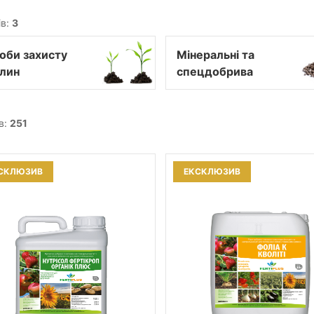
ів:
3
оби захисту
Мінеральні та
лин
спецдобрива
в:
251
СКЛЮЗИВ
ЕКСКЛЮЗИВ