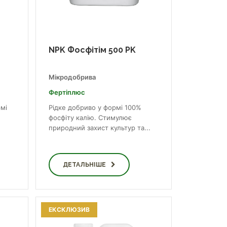
NPK Фосфітім 500 PK
Мікродобрива
Фертіплюс
рмі
Рідке добриво у формі 100%
фосфіту калію. Стимулює
природний захист культур та...
ДЕТАЛЬНІШЕ
ЕКСКЛЮЗИВ