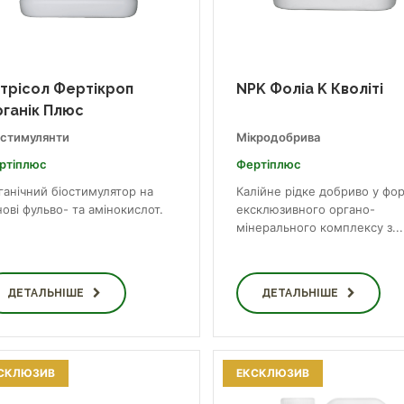
трісол Фертікроп
NPK Фоліа K Кволіті
ганік Плюс
остимулянти
Мікродобрива
ртіплюс
Фертіплюс
ганічний біостимулятор на
Калійне рідке добриво у фо
ові фульво- та амінокислот.
ексклюзивного органо-
мінерального комплексу з...
ДЕТАЛЬНІШЕ
ДЕТАЛЬНІШЕ
СКЛЮЗИВ
ЕКСКЛЮЗИВ