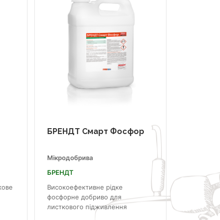
БРЕНДТ Смарт Фосфор
Мікродобрива
БРЕНДТ
кове
Високоефективне рідке
фосфорне добриво для
листкового підживлення