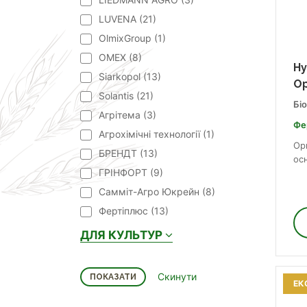
LUVENA (
21
)
OlmixGroup (
1
)
OMEX (
8
)
Ну
Siarkopol (
13
)
Ор
Solantis (
21
)
Бі
Агрітема (
3
)
Фе
Агрохімічні технології (
1
)
Ор
БРЕНДТ (
13
)
осн
ГРІНФОРТ (
9
)
Самміт-Агро Юкрейн (
8
)
Фертіплюс (
13
)
ДЛЯ КУЛЬТУР
ЕК