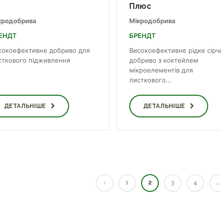
Плюс
кродобрива
Мікродобрива
ЕНДТ
БРЕНДТ
сокоефективне добриво для
Високоефективне рідке сірч
сткового підживлення
добриво з коктейлем
мікроелементів для
листкового...
ДЕТАЛЬНІШЕ
ДЕТАЛЬНІШЕ
1
2
3
4
...