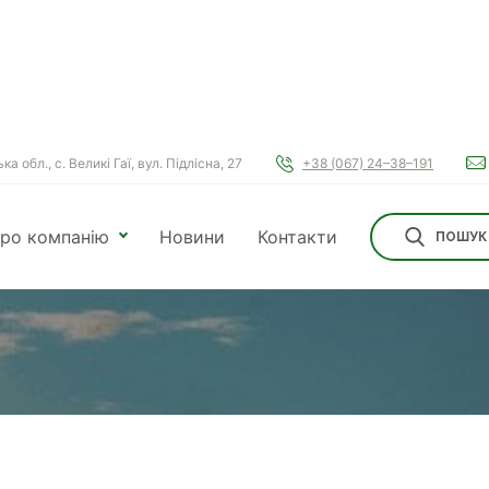
а обл., с. Великі Гаї, вул. Підлісна, 27
+38 (067) 24–38–191
ро компанію
Новини
Контакти
ПОШУК