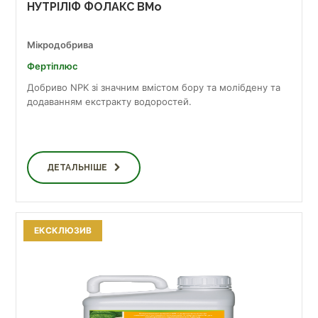
НУТРІЛІФ ФОЛАКС BMo
Мікродобрива
Фертіплюс
Добриво NPK зі значним вмістом бору та молібдену та
додаванням екстракту водоростей.
ДЕТАЛЬНІШЕ
ЕКСКЛЮЗИВ