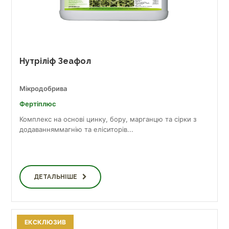
Нутріліф Зеафол
Мікродобрива
Фертіплюс
Комплекс на основі цинку, бору, марганцю та сірки з
додаванняммагнію та еліситорів...
ДЕТАЛЬНІШЕ
ЕКСКЛЮЗИВ