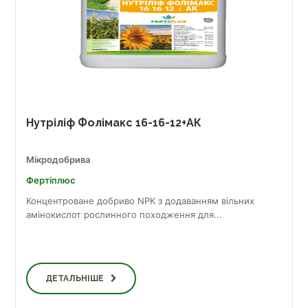
Нутріліф Фолімакс 16-16-12+АК
Мікродобрива
Фертіплюс
Концентроване добриво NPK з додаванням вільних
амінокислот рослинного походження для...
ДЕТАЛЬНІШЕ