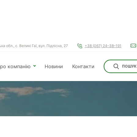
а обл., с. Великі Гаї, вул. Підлісна, 27
+38 (067) 24–38–191
ро компанію
Новини
Контакти
ПОШУК