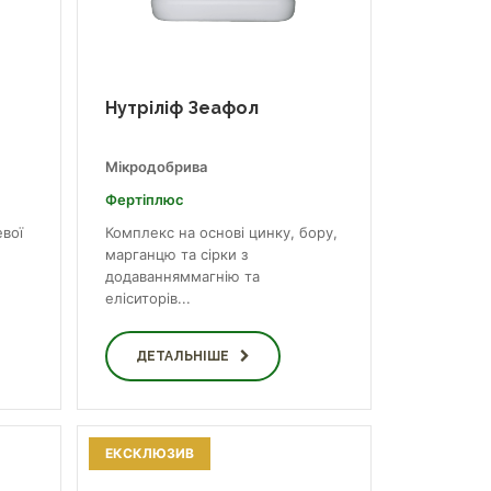
Нутріліф Зеафол
Мікродобрива
Фертіплюс
вої
Комплекс на основі цинку, бору,
марганцю та сірки з
додаванняммагнію та
еліситорів...
ДЕТАЛЬНІШЕ
ЕКСКЛЮЗИВ