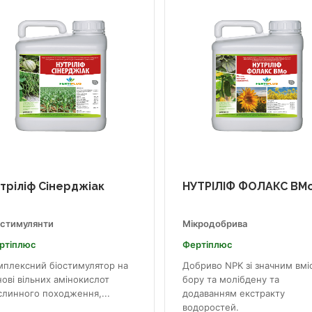
тріліф Сінерджіак
НУТРІЛІФ ФОЛАКС BM
остимулянти
Мікродобрива
ртіплюс
Фертіплюс
мплексний біостимулятор на
Добриво NPK зі значним вмі
ові вільних амінокислот
бору та молібдену та
слинного походження,...
додаванням екстракту
водоростей.