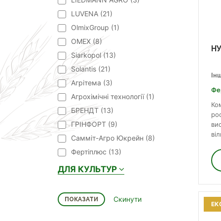
LUVENA (
21
)
OlmixGroup (
1
)
OMEX (
8
)
НУ
Siarkopol (
13
)
Solantis (
21
)
Ін
Агрітема (
3
)
Фе
Агрохімічні технології (
1
)
Ко
БРЕНДТ (
13
)
ро
ГРІНФОРТ (
9
)
ви
віл
Самміт-Агро Юкрейн (
8
)
Фертіплюс (
13
)
ДЛЯ КУЛЬТУР
ЕК