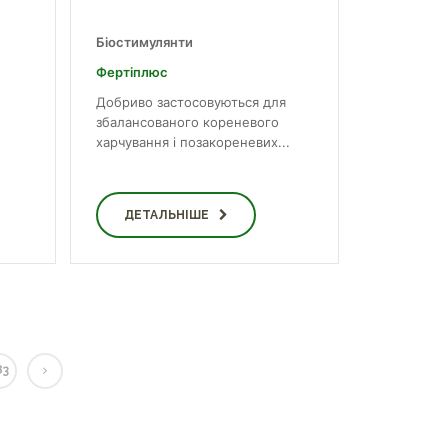
Біостимулянти
Фертіплюс
Добриво застосовуються для
збалансованого кореневого
харчування і позакореневих...
ДЕТАЛЬНІШЕ
83