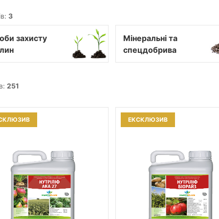
ів:
3
оби захисту
Мінеральні та
лин
спецдобрива
в:
251
СКЛЮЗИВ
ЕКСКЛЮЗИВ