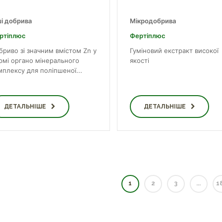
ші добрива
Мікродобрива
ртіплюс
Фертіплюс
бриво зі значним вмістом Zn у
Гуміновий екстракт високої
рмі органо мінерального
якості
мплексу для поліпшеної...
ДЕТАЛЬНІШЕ
ДЕТАЛЬНІШЕ
1
2
3
...
1