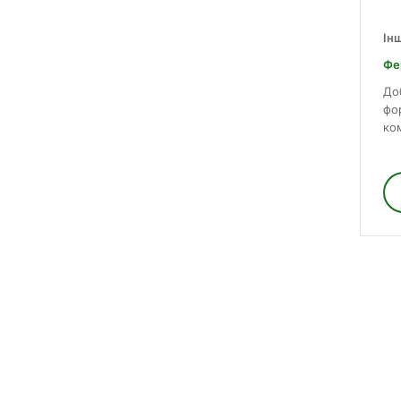
Ін
Фе
До
фо
ко