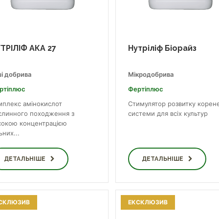
ТРІЛІФ АКА 27
Нутріліф Біорайз
ші добрива
Мікродобрива
ртіплюс
Фертіплюс
мплекс амінокислот
Стимулятор розвитку корене
слинного походження з
системи для всіх культур
сокою концентрацією
ьних...
ДЕТАЛЬНІШЕ
ДЕТАЛЬНІШЕ
СКЛЮЗИВ
ЕКСКЛЮЗИВ