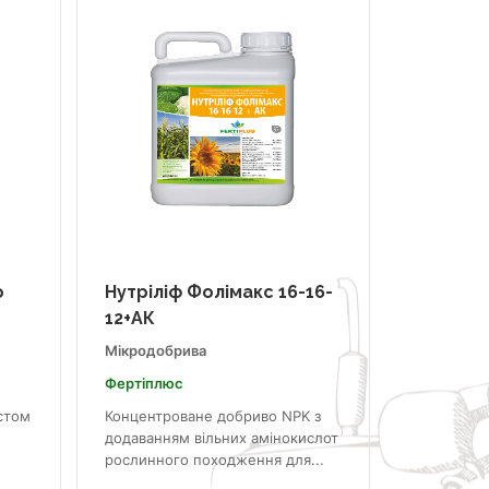
o
Нутріліф Фолімакс 16-16-
12+АК
Мікродобрива
Фертіплюс
стом
Концентроване добриво NPK з
додаванням вільних амінокислот
рослинного походження для...