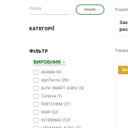
Розділ
Зас
КАТЕГОРІЇ
рос
Товарі
ФІЛЬТР
ВИРОБНИК
ЕК
ADAMA (
6
)
AgriTecno (
26
)
ALFA SMART AGRO (
9
)
Corteva (
1
)
FERTCHEM (
21
)
IKAR (
22
)
INTERMAG (
52
)
LIEDMANN AGRO (
3
)