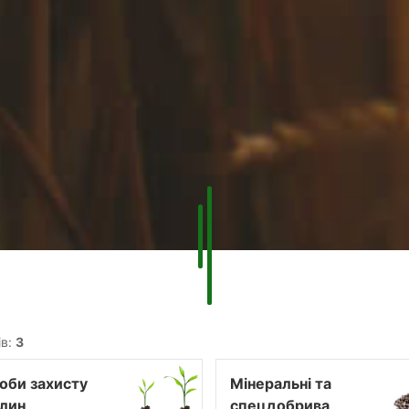
ів:
3
оби захисту
Мінеральні та
лин
спецдобрива