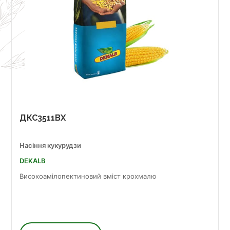
ДКС3511ВХ
Насіння кукурудзи
DEKALB
Високоамілопектиновий вміст крохмалю