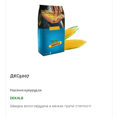
ДКС5007
Насіння кукурудзи
DEKALB
Швидка вологовіддача в межах групи стиглості