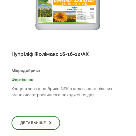
Нутріліф Фолімакс 16-16-12+АК
Мікродобрива
Фертіплюс
Концентроване добриво NPK з додаванням вільних
амінокислот рослинного походження для...
ДЕТАЛЬНІШЕ