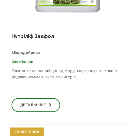
Нутріліф Зеафол
Мікродобрива
Фертіплюс
Комплекс на основі цинку, бору, марганцю та сірки з
додаванняммагнію та еліситорів...
ДЕТАЛЬНІШЕ
ЕКСКЛЮЗИВ