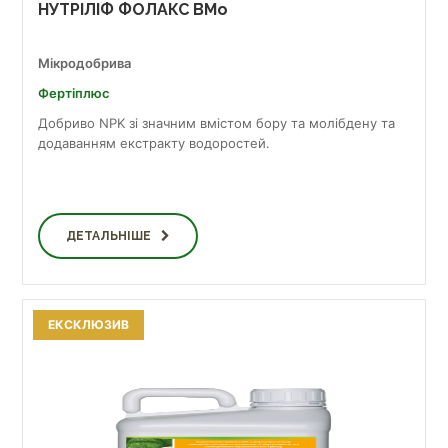
НУТРІЛІФ ФОЛАКС BMo
Мікродобрива
Фертіплюс
Добриво NPK зі значним вмістом бору та молібдену та
додаванням екстракту водоростей.
ДЕТАЛЬНІШЕ
ЕКСКЛЮЗИВ