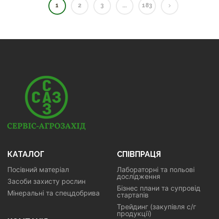
1
2
3
...
183
КАТАЛОГ
СПІВПРАЦЯ
Посівний матеріал
Лабораторні та польові
дослідження
Засоби захисту рослин
Бізнес плани та супровід
Мінеральні та спецдобрива
стартапів
Трейдинг (закупівля с/г
продукції)