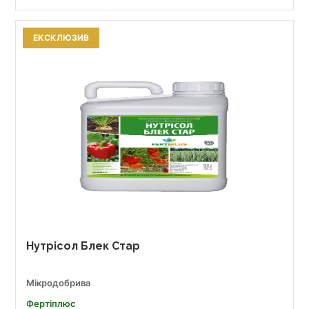
ЕКСКЛЮЗИВ
Нутрісол Блек Стар
Мікродобрива
Фертіплюс