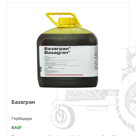
Базагран
Гербіциди
BASF