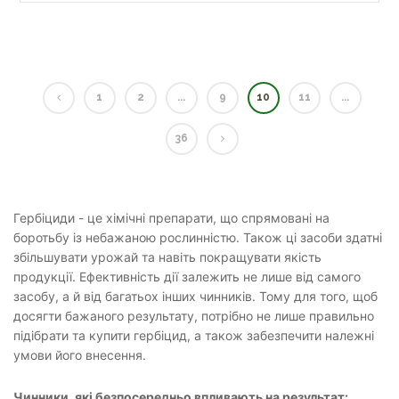
1
2
...
9
10
11
...
36
Гербіциди - це хімічні препарати, що спрямовані на
боротьбу із небажаною рослинністю. Також ці засоби здатні
збільшувати урожай та навіть покращувати якість
продукції. Ефективність дії залежить не лише від самого
засобу, а й від багатьох інших чинників. Тому для того, щоб
досягти бажаного результату, потрібно не лише правильно
підібрати та купити гербіцид, а також забезпечити належні
умови його внесення.
Чинники, які безпосередньо впливають на результат: