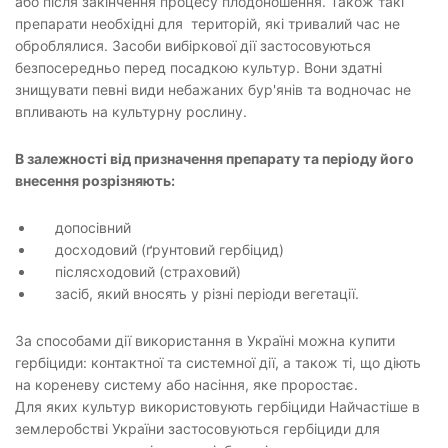
або після закінчення процесу плодоношення. Також такі
препарати необхідні для територій, які тривалий час не
оброблялися. Засоби вибіркової дії застосовуються
безпосередньо перед посадкою культур. Вони здатні
знищувати певні види небажаних бур'янів та водночас не
впливають на культурну рослину.
В залежності від призначення препарату та періоду його
внесення розрізняють:
допосівний
досходовий (ґрунтовий гербіцид)
післясходовий (страховий)
засіб, який вносять у різні періоди вегетації.
За способами дії використання в Україні можна купити
гербіциди: контактної та системної дії, а також ті, що діють
на кореневу систему або насіння, яке проростає.
Для яких культур використовують гербіциди Найчастіше в
землеробстві України застосовуються гербіциди для