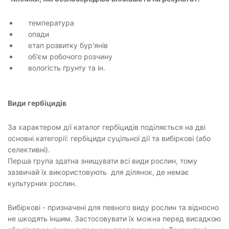
температура
опади
етап розвитку бур'янів
об'єм робочого розчину
вологість ґрунту та ін.
Види гербіцидів
За характером дії каталог гербіцидів поділяється на дві
основні категорії: гербіциди суцільної дії та вибіркові (або
селективні).
Перша група здатна знищувати всі види рослин, тому
зазвичай їх використовують для ділянок, де немає
культурних рослин.
Вибіркові - призначені для певного виду рослин та відносно
не шкодять іншим. Застосовувати їх можна перед висадкою