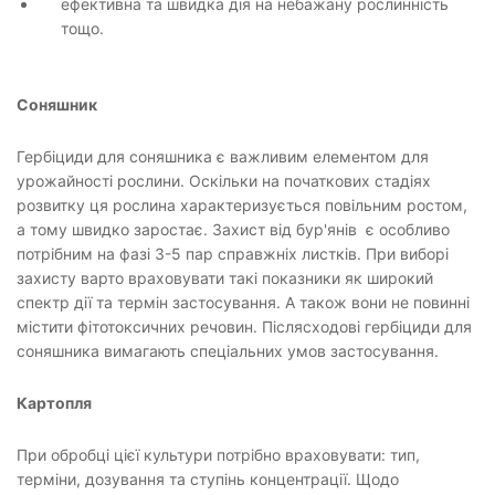
ефективна та швидка дія на небажану рослинність
тощо.
Соняшник
Гербіциди для соняшника є важливим елементом для
урожайності рослини. Оскільки на початкових стадіях
розвитку ця рослина характеризується повільним ростом,
а тому швидко заростає. Захист від бур'янів є особливо
потрібним на фазі 3-5 пар справжніх листків. При виборі
захисту варто враховувати такі показники як широкий
спектр дії та термін застосування. А також вони не повинні
містити фітотоксичних речовин. Післясходові гербіциди для
соняшника вимагають спеціальних умов застосування.
Картопля
При обробці цієї культури потрібно враховувати: тип,
терміни, дозування та ступінь концентрації. Щодо