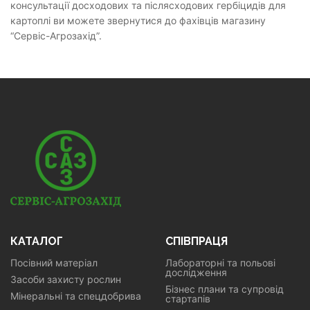
консультації досходових та післясходових гербіцидів для
картоплі ви можете звернутися до фахівців магазину
“Сервіс-Агрозахід”.
КАТАЛОГ
СПІВПРАЦЯ
Посівний матеріал
Лабораторні та польові
дослідження
Засоби захисту рослин
Бізнес плани та супровід
Мінеральні та спецдобрива
стартапів