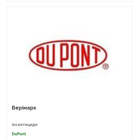
Верімарк
Інсектициди
DuPont