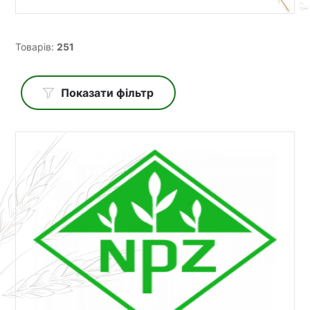
Товарів:
251
Показати фільтр