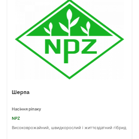
Шерпа
Насіння ріпаку
NPZ
Високоврожайний, швидкорослий і життєздатний гібрид