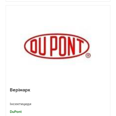
Верімарк
Інсектициди
DuPont