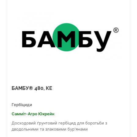
БАМБУ® 480, КЕ
Гербіциди
Самміт-Агро Юкрейн
Досходовий ґрунтовий гербіцид для боротьби з
дводольними та злаковими бур'янами