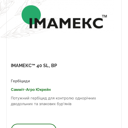
ІМАМЕКС™ 40 SL, ВР
Гербіциди
Самміт-Агро Юкрейн
Потужний гербіцид для контролю однорічних
дводольних та злакових бур'янів