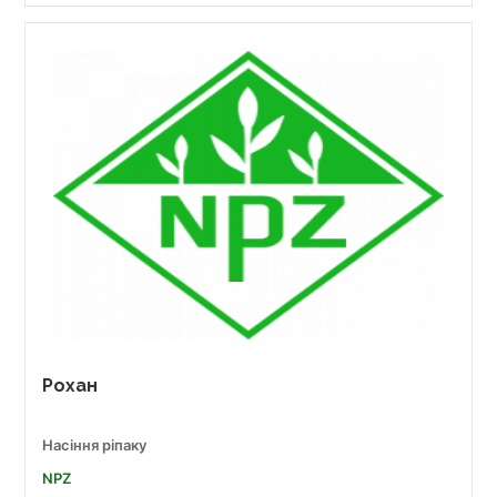
Рохан
Насіння ріпаку
NPZ