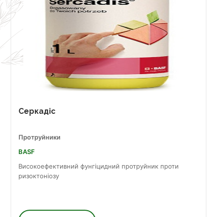
Серкадіс
Протруйники
BASF
Високоефективний фунгіцидний протруйник проти
ризоктоніозу